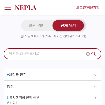
로그인/회원가입
최신 위키
전체 위키
오늘 새 위키
1
개 (
2026. 8. 8.
기준: 전체 위키
20,433
개)
행정과 안전
행정
1
.
통치행위의 인정 여부
쟁점 2개