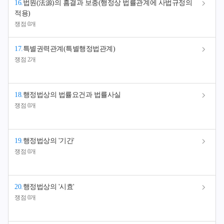
16
.
법원(法源)의 흠결과 보충(행정상 법률관계에 사법규정의
적용)
쟁점 0개
17
.
특별권력관계(특별행정법관계)
쟁점 2개
18
.
행정법상의 법률요건과 법률사실
쟁점 0개
19
.
행정법상의 '기간'
쟁점 0개
20
.
행정법상의 '시효'
쟁점 0개