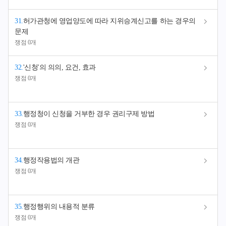
31
.
허가관청에 영업양도에 따라 지위승계신고를 하는 경우의
문제
쟁점 0개
32
.
'신청'의 의의, 요건, 효과
쟁점 0개
33
.
행정청이 신청을 거부한 경우 권리구제 방법
쟁점 0개
34
.
행정작용법의 개관
쟁점 0개
35
.
행정행위의 내용적 분류
쟁점 0개