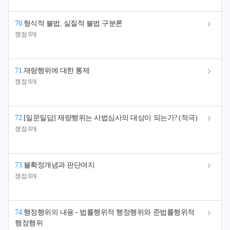
70
.
형식적 불법, 실질적 불법 구분론
쟁점 0개
71
.
재량행위에 대한 통제
쟁점 0개
72
.
[일문일답] 재량행위는 사법심사의 대상이 되는가? (적극)
쟁점 0개
73
.
불확정개념과 판단여지
쟁점 0개
74
.
행정행위의 내용 - 법률행위적 행정행위와 준법률행위적
행정행위