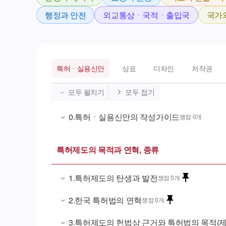
행정과 안전
외교통상ㆍ국적ㆍ출입국
국가
특허ㆍ실용신안
상표
디자인
저작권
모두 펼치기
모두 접기
0
.
특허ㆍ실용신안의 작성가이드
쟁점 0개
특허제도의 목적과 연혁, 종류
1
.
특허제도의 탄생과 발전
쟁점 0개
2
.
한국 특허법의 연혁
쟁점 0개
3
.
특허제도의 헌법상 근거와 특허법의 목적(제