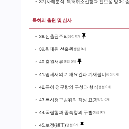
37
.
[사례분석] 특허취소신청과 진보성 방어: 
특허의 출원 및 심사
38
.
선출원주의
쟁점 0개
39
.
확대된 선출원
쟁점 0개
40
.
출원서류
쟁점 0개
41
.
명세서의 기재요건과 기재불비
쟁점 0개
42
.
특허 청구항의 구성과 형식
쟁점 0개
43
.
특허청구범위의 작성 요령
쟁점 0개
44
.
독립항과 종속항의 구별
쟁점 0개
45
.
보정(補正)
쟁점 0개