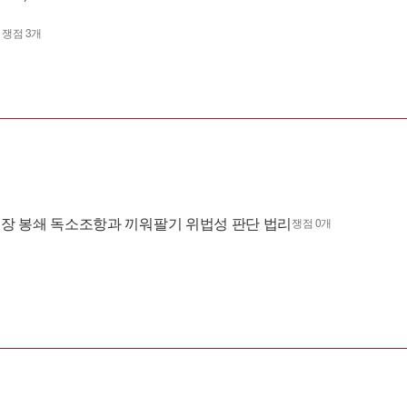
의
쟁점 3개
장 봉쇄 독소조항과 끼워팔기 위법성 판단 법리
쟁점 0개