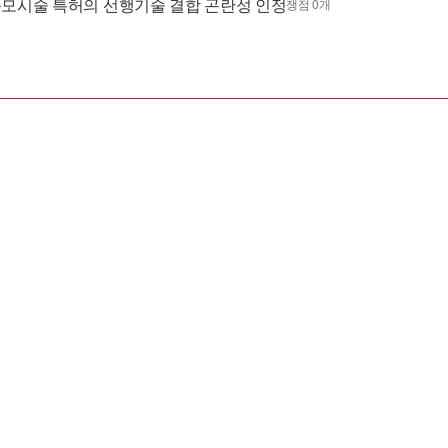
증모시술 특허의 선행기술 결합 곤란성 인정
쟁점 0개