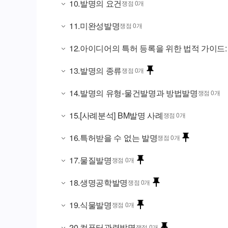
10
.
발명의 요건
쟁점 0개
11
.
미완성발명
쟁점 0개
12
.
아이디어의 특허 등록을 위한 법적 가이드:
13
.
발명의 종류
쟁점 0개
14
.
발명의 유형-물건발명과 방법발명
쟁점 0개
15
.
[사례분석] BM발명 사례
쟁점 0개
16
.
특허받을 수 없는 발명
쟁점 0개
17
.
물질발명
쟁점 0개
18
.
생명공학발명
쟁점 0개
19
.
식물발명
쟁점 0개
20
.
컴퓨터관련발명
쟁점 0개