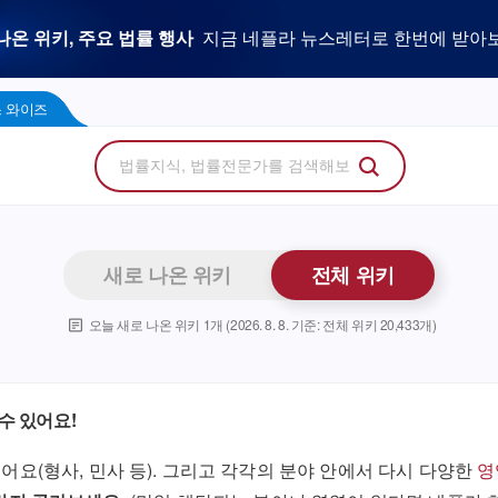
우리 로펌 홈페이지,
사건을 이해하는 만능 어쏘,
나온 위키, 주요 법률 행사
플라 광고 문의
법률 소비자에게 지금 당신의 브랜드를 보여주세
지금 네플라 뉴스레터로 한번에 받아
LegalDocs
사전등록 신청하기
리걸독스 와이즈
프로
콘텐츠 팩토리
에서 기고문 1개로 매일 연성하세요.
Wise
 와이즈
새로 나온 위키
전체 위키
오늘 새로 나온 위키
1
개 (
2026. 8. 8.
기준: 전체 위키
20,433
개)
수 있어요!
어요(형사, 민사 등). 그리고 각각의 분야 안에서 다시 다양한
영