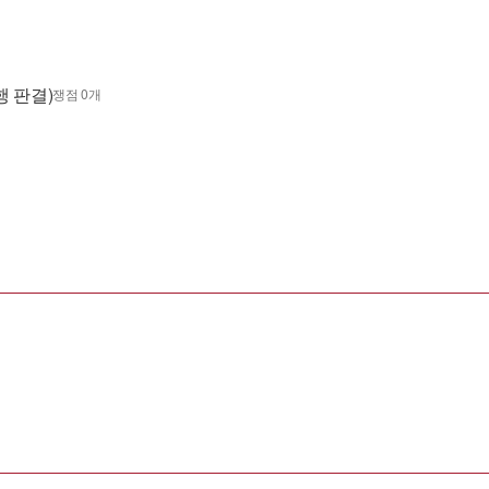
행 판결)
쟁점 0개