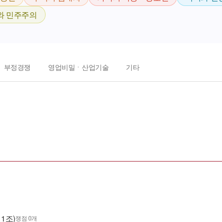
와 민주주의
부정경쟁
영업비밀ㆍ산업기술
기타
1조)
쟁점 0개