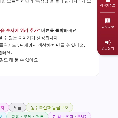
면 오른쪽 하단의 ‘톡상담’을 눌러 관리자에게 요
이용가이드
공지사항
다음 순서에 위키 추가”
버튼을 클릭
하세요.
 수 있는 페이지가 생성됩니다!
법률위키도 3단계까지 생성하여 만들 수 있어요.
광고문의
불러요.
결도 해 둘 수 있어요.
비자
세금
농수축산과 동물보호
강
교육ㆍ문화ㆍ언론
입찰ㆍ조달ㆍR&D