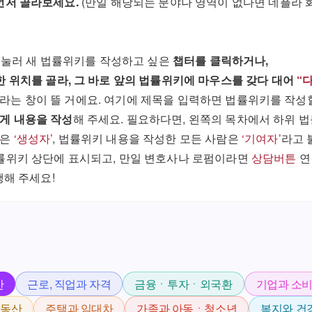
먼저 골라보세요.
(만일 해당되는 분야나 영역이 없다면 네플라 화
 눌러 새 법률위키를 작성하고 싶은
챕터를 클릭하거나,
 위치를 골라, 그 바로 앞의 법률위키에 마우스를 갖다 대어
“
라는 창이 뜰 거에요. 여기에 제목을 입력하면 법률위키를 작성할
게 내용을 작성
해 주세요. 필요하다면, 왼쪽의 목차에서 하위 
람은
‘생성자’
, 법률위키 내용을 작성한 모든 사람은
‘기여자’
라고 
률위키 상단에 표시되고, 만일 변호사나 로펌이라면
상담버튼
연
행해 주세요!
산
근로, 직업과 자격
금융ㆍ투자ㆍ외국환
기업과 소
부동산
주택과 임대차
가족과 아동ㆍ청소년
복지와 건