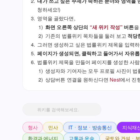
내가 쓰고 싶은 주제가 속하는 분야와 영역을 
청하세요!)
영역을 골랐다면,
1)
화면 오른쪽 상단의
“새 위키 작성”
버튼
을
2)
기존의 법률위키 목차들을 둘러 보고
적당한
그러면 생성하고 싶은 법률위키 제목을 입력하
페이지가 생성되면, 클릭하고 들어가서 자유롭
법률위키 제목을 만들어 페이지를 생성한 사
1)
생성자와 기여자는 모두 프로필 사진이 법
2)
상담버튼 연결을 원하신다면
Nest
에서 진
형사
민사
ITㆍ정보ㆍ방송통신
지식재
환경과 에너지
교통과 운송
국토와 건설ㆍ