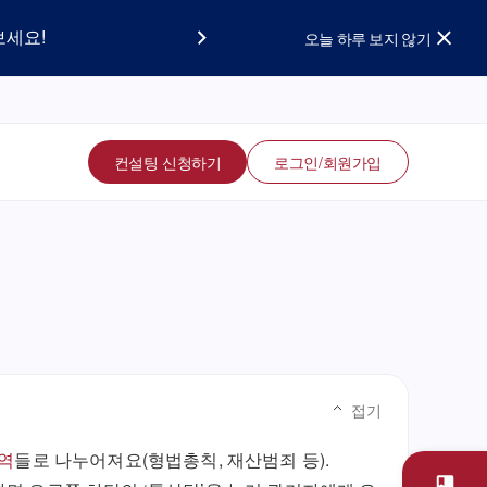
요!
보세요!
오늘 하루 보지 않기
컨설팅 신청하기
로그인/회원가입
접기
역
들로 나누어져요(형법총칙, 재산범죄 등).