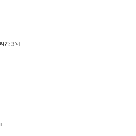
란?
쟁점 0개
개