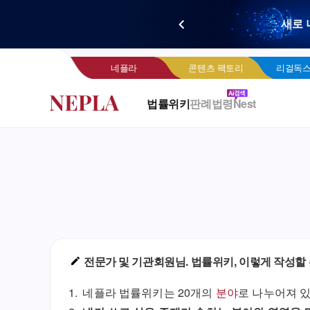
새로 
네
네플라
콘텐츠 팩토리
리걸독스
법률위키
판례
법령
Nest
전문가 및 기관회원님. 법률위키, 이렇게 작성할 
네플라 법률위키는 20개의
분야
로 나누어져 있