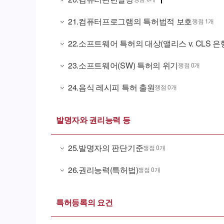
21
.
컴퓨터프로그램의 특허법적 보호
쟁점 1개
22
.
소프트웨어 특허의 대상(앨리스 v. CLS 은
23
.
소프트웨어(SW) 특허의 위기
쟁점 0개
24
.
음식 레시피 특허 출원
쟁점 0개
발명자와 권리능력 등
25
.
발명자의 판단기준
쟁점 0개
26
.
권리능력(특허법)
쟁점 0개
특허등록의 요건