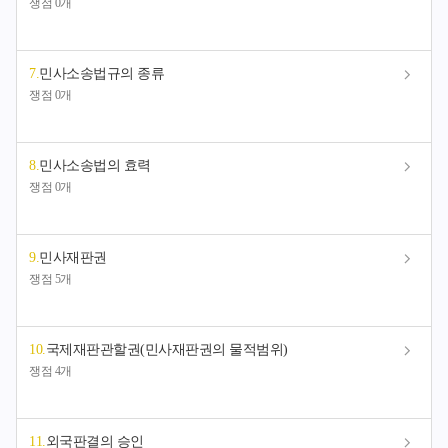
쟁점 0개
7
.
민사소송법규의 종류
쟁점 0개
8
.
민사소송법의 효력
쟁점 0개
9
.
민사재판권
쟁점 5개
10
.
국제재판관할권(민사재판권의 물적범위)
쟁점 4개
11
.
외국판결의 승인