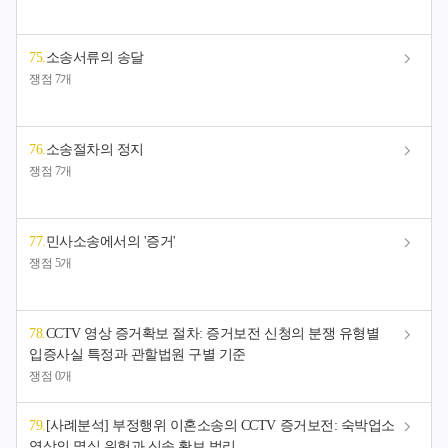
75
.
소송서류의 송달
쟁점 7개
76
.
소송절차의 정지
쟁점 7개
77
.
민사소송에서의 '증거'
쟁점 5개
78
.
CCTV 영상 증거확보 절차: 증거보전 신청의 분쟁 유형별
입증사실 특정과 관할법원 구별 기준
쟁점 0개
79
.
[사례분석] 부정행위 이혼소송의 CCTV 증거보전: 숙박업소
영상의 멸실 위험과 신속 확보 법리