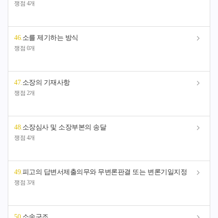
쟁점 4개
46
.
소를 제기하는 방식
쟁점 0개
47
.
소장의 기재사항
쟁점 2개
48
.
소장심사 및 소장부본의 송달
쟁점 4개
49
.
피고의 답변서제출의무와 무변론판결 또는 변론기일지정
쟁점 3개
50
.
소송구조