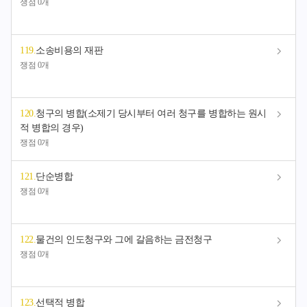
쟁점 0개
119
.
소송비용의 재판
쟁점 0개
120
.
청구의 병합(소제기 당시부터 여러 청구를 병합하는 원시
적 병합의 경우)
쟁점 0개
121
.
단순병합
쟁점 0개
122
.
물건의 인도청구와 그에 갈음하는 금전청구
쟁점 0개
123
.
선택적 병합