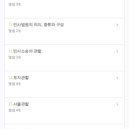
쟁점 3개
12
.
민사법원의 의의, 종류와 구성
쟁점 2개
13
.
민사소송의 관할
쟁점 5개
14
.
토지관할
쟁점 4개
15
.
사물관할
쟁점 4개