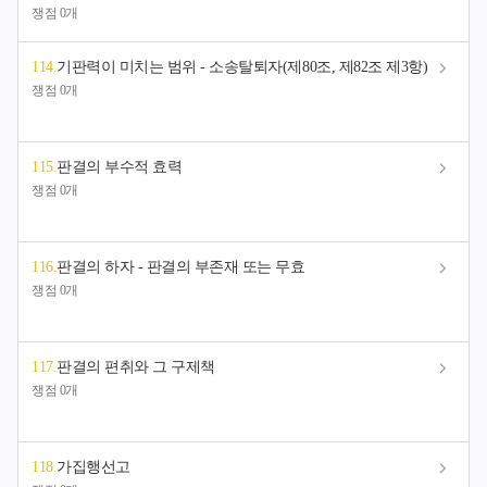
쟁점 0개
114
.
기판력이 미치는 범위 - 소송탈퇴자(제80조, 제82조 제3항)
쟁점 0개
115
.
판결의 부수적 효력
쟁점 0개
116
.
판결의 하자 - 판결의 부존재 또는 무효
쟁점 0개
117
.
판결의 편취와 그 구제책
쟁점 0개
118
.
가집행선고