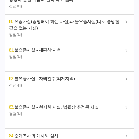
쟁점 0개
80
.
요증사실(증명해야 하는 사실)과 불요증사실(따로 증명할
필요 없는 사실)
쟁점 3개
81
.
불요증사실 - 재판상 자백
쟁점 3개
82
.
불요증사실 - 자백간주(의제자백)
쟁점 4개
83
.
불요증사실 - 현저한 사실, 법률상 추정된 사실
쟁점 3개
84
.
증거조사의 개시와 실시