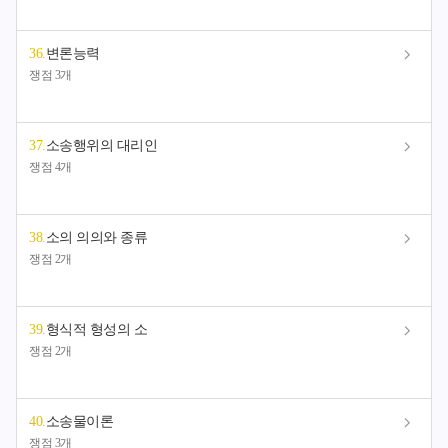
36
.
변론능력
쟁점 3개
37
.
소송행위의 대리인
쟁점 4개
38
.
소의 의의와 종류
쟁점 2개
39
.
형식적 형성의 소
쟁점 2개
40
.
소송물이론
쟁점 3개