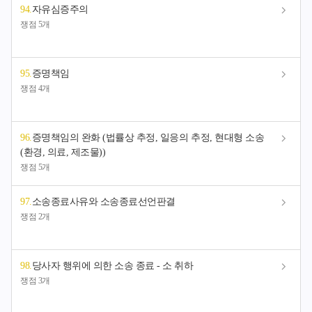
94
.
자유심증주의
쟁점 5개
95
.
증명책임
쟁점 4개
96
.
증명책임의 완화 (법률상 추정, 일응의 추정, 현대형 소송
(환경, 의료, 제조물))
쟁점 5개
97
.
소송종료사유와 소송종료선언판결
쟁점 2개
98
.
당사자 행위에 의한 소송 종료 - 소 취하
쟁점 3개