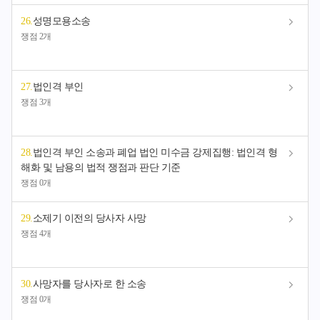
26
.
성명모용소송
쟁점 2개
27
.
법인격 부인
쟁점 3개
28
.
법인격 부인 소송과 폐업 법인 미수금 강제집행: 법인격 형
해화 및 남용의 법적 쟁점과 판단 기준
쟁점 0개
29
.
소제기 이전의 당사자 사망
쟁점 4개
30
.
사망자를 당사자로 한 소송
쟁점 0개