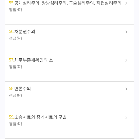
55
.
공개심리주의, 쌍방심리주의, 구술심리주의, 직접심리주의
쟁점 4개
56
.
처분권주의
쟁점 5개
57
.
채무부존재확인의 소
쟁점 3개
58
.
변론주의
쟁점 8개
59
.
소송자료와 증거자료의 구별
쟁점 4개