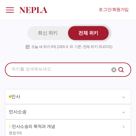
로그인/회원가입
최신 위키
전체 위키
오늘 새 위키
0
개 (
2026. 8. 10.
기준: 전체 위키
20,435
개)
민사
민사소송
1
.
민사소송의 목적과 개념
쟁점 0개