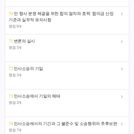
70
.
민·형사 분쟁 해결을 위한 합의 절차와 효력: 합의금 산정
기준과 실무적 유의사항
쟁점 0개
71
.
변론의 실시
쟁점 5개
72
.
민사소송의 기일
쟁점 5개
73
.
민사소송에서 기일의 해태
쟁점 3개
74
.
민사소송에서의 기간과 그 불준수 및 소송행위의 추후보완
쟁점 7개