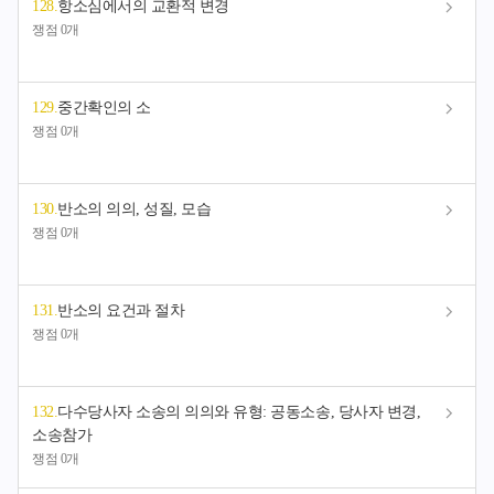
128
.
항소심에서의 교환적 변경
쟁점 0개
129
.
중간확인의 소
쟁점 0개
130
.
반소의 의의, 성질, 모습
쟁점 0개
131
.
반소의 요건과 절차
쟁점 0개
132
.
다수당사자 소송의 의의와 유형: 공동소송, 당사자 변경,
소송참가
쟁점 0개