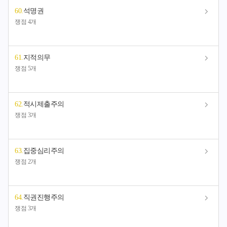
60
.
석명권
쟁점 4개
61
.
지적의무
쟁점 5개
62
.
적시제출주의
쟁점 3개
63
.
집중심리주의
쟁점 2개
64
.
직권진행주의
쟁점 3개