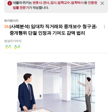
네플라 위키는
변호사, 판사, 검사, 법학교수, 법학박사
등
인증된
법률 전문가
가 작성합니다.
위키페이지
38
.
[사례분석] 임대차 직거래와 중개보수 청구권:
중개행위 단절 인정과 기여도 감액 법리
생성자
기여자