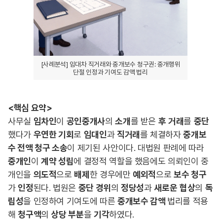
[사례분석] 임대차 직거래와 중개보수 청구권: 중개행위
단절 인정과 기여도 감액 법리
<핵심 요약>
사무실
임차인
이
공인중개사
의
소개
를 받은
후
거래
를
중단
했다가
우연한 기회
로
임대인
과
직거래
를 체결하자
중개보
수 전액 청구 소송
이 제기된 사안이다. 대법원 판례에 따라
중개인
이
계약 성립
에 결정적 역할을 했음에도 의뢰인이 중
개인을
의도적
으로
배제
한 경우에만
예외적
으로
보수 청구
가
인정
된다. 법원은
중단 경위
의
정당성
과
새로운
협상
의
독
립성
을 인정하여 기여도에 따른
중개보수 감액
법리를 적용
해
청구액
의
상당 부분
을
기각
하였다.