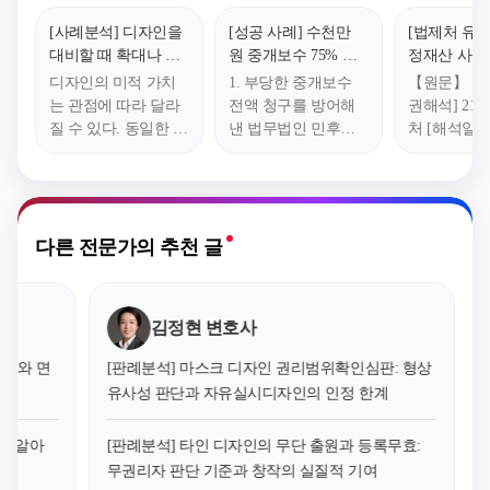
[사례분석] 디자인을
[성공 사례] 수천만
[법제처 유권
대비할 때 확대나 회
원 중개보수 75% 감
정재산 사용
전을 해도 될까? – 전
액 성공 - 허위 배제
의 기준이 
디자인의 미적 가치
1. 부당한 중개보수
【원문】 법
기 담요 디자인 분쟁
반박과 직거래 독립
도 사용료의
는 관점에 따라 달라
전액 청구를 방어해
권해석] 21-0
사례로 알아본 디자
성 입증 전략
「공유재산 
질 수 있다. 동일한 디
낸 법무법인 민후의
처 [해석일자] 
인 유사성 판단 기준
관리법 시행
자인이라도 어느 방
변론 결실 부동산 중
08 【질의요
(특허법원 2021허646
6조 등 관련)
향에서 보는지, 혹은
개 과정에서 단순히
「공유재산 
7 판결)
특정 부분을 확대하
물건을 최초로 소개
관리법 시행령
여 보는지에 따라 전
했다는 사실 하나만
0. 12. 22.
혀 다른 심미감을 줄
으로 최종 계약 체결
31276호로
다른 전문가의 추천 글
수 있다. 특히 접거나
시 수천만 원에 달하
되어 2021. 6
펼치는 등 형태의 변
는 법정 중개보수 전
되기 전의 
화가 자유로운 제품
액을 청구하는 분쟁
며, 이하 “
김정현 변호사
의 경우, 특정 상태에
이 빈번하게 발생하
산법 시행령”
서는 상이해 보이던
고 있습니다. 특히 기
제16조에서는
사례와 면
[판례분석] 마스크 디자인 권리범위확인심판: 형상
두 디자인이 특정 부
업의 사무실 이전과
3조에 따라 
유사성 판단과 자유실시디자인의 인정 한계
분을 확대하거나 회
같은 대규모 임대차
ㆍ수익허가
전시켜보면 유사성이
계약에서는 중개인의
전년도 사용료
꼭 알아
[판례분석] 타인 디자인의 무단 출원과 등록무효:
두드러지는 경우가
실질적인 기여도와
조제1항 단
무권리자 판단 기준과 창작의 실질적 기여
발생한다. 이와 같은
무관하게 막대한 비
한시적으로