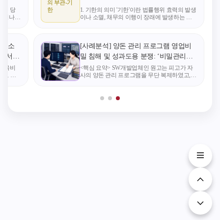
의 부관-기
월 13일, A가 X로부터
통한 분쟁의 발단 의
재산법 시행령
의는 당
1. 기한의 의미 '기한'이란 법률행위 효력의 발생
한
결하거나
이나 소멸, 채무의 이행이 장래에 발생하는 것
해당 디자인권을 이
뢰인은 사무실 이전
조에 따른 “
적 절차이
이 확실한 사실에 의존케 하는 법률행위의 부관
전받았다. A는 B가 자
을 검토하며 공인중
용료”는 전
 분쟁뿐
을 말한다. 기한은 법률행위의 내용으로 당사자
사건에서
가 임의로 정하는 것이므로, '법률기한'은
신의 디자인권을 침
개사로부터 대형 오
유재산법 제
: 소
[사례분석] 양돈 관리 프로그램 영업비
해했다고 주장하며
피스빌딩을 소개받고
항에 따라 
담조서의
밀 침해 및 성과도용 분쟁: ‘비밀관리성’
경고장을 발송했고,
초기 협의를 진행하
용료로서 
및 ‘성과’를 인정받기 위해 필요한 입증
 양육비
<핵심 요약> SW개발업체인 원고는 피고가 자
이에 B는 2020년 8월
고 있었습니다. 그러
기 전의 사
대로 한
사의 양돈 관리 프로그램을 무단 복제하였고,
사항
24일, 이 사건 등록디
던 중 기존 사무실 임
미하는지, 
으로 객
피고 회사로 이직한 직원이 원고의 소스코드와
이 기초
운영자료를 반출해 피고가 이를 프로그램 개발
자인이 무효 사유를
대인 측으로부터 임
은 법 제23
 재산 및
에 활용했는데, 원고 프로그램은 ‘영업비밀’ 또
가진다며 등록무효심
대료 감면 등 파격적
구 공유재산
는
판을 청구했다. # 양
인 재계약 조건을 제
령 제16조에
측의 대립하는 주장
안받아 이전 계획을
액조정된 
1. 심판 청구인 B의 논
전면 중단하고 중개
의미하는지?
리 B는 이 사건 등록
인에게도 이를 명확
배경 ＞ 민
디자인이 출원일 이
히 통보하였습니다.
질의요지에 
전인 2015년 10월경부
하지만 기존 임대인
정안전부의 
터 인터넷 쇼핑몰을
이 돌연 약속했던 조
용에 이견이
통해 공개된 선행디
건을 번복하면서 의
제처에 법
자인1과 실질적으로
뢰인은 다시 사무실
요청함. 【
동일하다고 주장했
이전을 추진해야 하
사안의 경우
다. 선행디자인1은 등
는 난처한 상황에 직
감액조정의