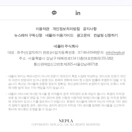
록디자인의 이전 권
면하게 되었습니다.
되는 “전년
리자인 X가 판매하던
다행히 거래처 관계
료”는 공유재
제품으로, 와 같이 별
자를 통해 해당 오피
3조제1항 및
문양이 음각과 양각
스빌딩의 임대 담당
재산법 시행령
형태로 구성되고 윤
자와 직접 연락이 닿
조에 따라 
이용약관
개인정보처리방침
공지사항
곽선이 뚜렷하게 배
았고 새로운 독립적
된 사용료를
뉴스레터 구독신청
네플라 이용가이드
광고문의
컨설팅 신청하기
열된 점 등 지배적인
인 협상을 거쳐 무사
니다. 【이
네플라 주식회사
특징이 등록디자인과
히 임대차계약을 맺
재산법 제2
대표 : 최주선(겸직허가 완료)
|
사업자등록번호 : 317-86-01949
|
문의 :
info@nepla.ai
|
매우 유사하다. 따라
을 수 있었습니다. 이
에서는 지
주소 : 서울특별시 강남구 테헤란로134 11층
|
대표전화:
02-555-3282
|
서 이는 디자인보호
러한 사실을 알게 된
의 장은 동
통신판매업신고번호:제2025-서울강남-06575호
법 제33조 제1항에 해
공인중개사는 자신이
은 행정재산
당하므로, 그 등록이
계약을 성사시키기
초과하여 계
네플라 위키는 백과사전이 아니며 전문가 개개인이 특정 시점에 작성하는 것이므로 전문가 개인
무효가 되어야 한다
위해 상당 기간 노력
ㆍ수익하는 
의 의견이 반영되어 있거나 법령 또는 판례의 변화에 따라 현 시점의 법률에 부합하지 않을 수 있
는 것이다. 이 사건 등
했음에도 의뢰인이
은 법 제22
습니다. 회사는 게시물에 포함된 정보의 정확성, 최신성에 대하여 보장하지 않으며, 오류나 누락
에 대한 법적 또는 기타 책임을 지지 않습니다.
록디자인 선행디자인
직거래를 통해 보수
따라 산정된
네플라 서비스에 게시된 게시물 중 저작물의 경우 저작권의 보호 대상이 됩니다. 회원의 저작권
1 사시도 2. 피청구인
를 가로챘다고 억지
도의 연간 
보호 및 게시물의 편집 및 기타 관리에 관한 사항은 이용약관 제4장 [게시물 관리 및 저작권 정책]
에 규정되어 있으니 이를 참조하시기 바랍니다. 회원의 게시물에 대하여 자신의 저작권 기타 권리
A의 반론 이에 맞서
를 부렸습니다. 결국
전년도의 연
의 침해가 발생한 경우, 권리자는 권리자 본인의 저작권 기타 권리를 침해한 게시물을 신고하여
A는, 자사의 등록디
공인중개사는 수천만
료보다 100분
회사에 게시중단 요청을 할 수 있습니다.
자인이 선행디자인1
원 상당의 중개보수
상 증가한 
과는 구별되는 독자
전액을 지급하라는
통령령으로
COPYRIGHT© NEPLA Co., Ltd. ALL RIGHTS RESERVED.
적인 창작물이라고
소송을 제기하며 부
바에 따라 