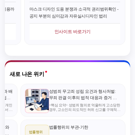
상황에서 디자인의
용이 청구되어 경영
요율을 적용
유사 여부는 어떠한
상 큰 부담으로 작용
에는 변경 전
사 비용까
마스크 디자인 도용 분쟁과 소극적 권리범위확인 -
방식으로 판단해야
하곤 합니다. 법무법
용료를 말한다
공지 부분의 심미감과 자유실시디자인 법리
하는가? 전기 담요 디
인 민후는 최근 공인
00분의 5 이
자인과 관련된 분쟁
중개사의 관여 없이
가”한 부분
인사이트 바로가기
사례는 이러한 문제
거래처를 통해 직접
치단체의 조
에 대한 법원의 판단
체결한 대형 오피스
액조정이 가
기준을 명확히 보여
빌딩 임대차계약에
상으로 규정
준다. 이에 해당 사례
대하여 중개인이 제
는바, 지방
를 통해 디자인 유사
기한 수천만 원 규모
의 장이 2021
여부 판단 시 확대나
의 중개보수 청구 소
3일 전에 1
회전과 같은 동적인
송을 성공적으로 방
하여 행정재
새로 나온 위키
대비 방법이 어떻게
어하였습니다. 중개
속 사용ㆍ
적용되는지 분석하고
절차 중단의 정당성
자에게 「
자 한다. #사건의 개
과 최종 계약의 독립
및 물품 관
건과 배
성범죄 무고죄 성립 요건과 형사처벌:
요 X는 2018년 3월 5
성을 치밀하게 입증
하 “공유재
‘영업상
무죄 판결 이후의 법적 대응과 증거 수
일, '침구용 원단'에 대
하여 상대방 청구액
함) 제23조
사례
집 방법
자가 개인
<핵심 요약> 성범죄 혐의로 억울하게 고소당한
한 디자인(이하 '이 사
의 약 75퍼센트를 기
구 공유재산
정에서 결
경우, 고소인의 의도적인 허위 신고를 구체적으
허브(Gi
로 입증해야만 무고죄가 성립한다. 법원의 무죄
건 등록디자인')을 출
각시키는 유의미한
령 제16조에
으로 고소
판결이 곧바로 무고죄 인정으로 이어지지 않으
원하여 같은 해 7월 3
성과를 거두었습니
당 연도의 
므로, 사건 초기부터 객관적인 정황 자료와 명
절차와
법률행위의 부관-기한
1일 디자인권을 등록
다. 2. 사무실 이전 중
료의 증가분
법률행위
 유의
했다. 이후 2020년 8
단과 새로운 경로를
하려는 경우,