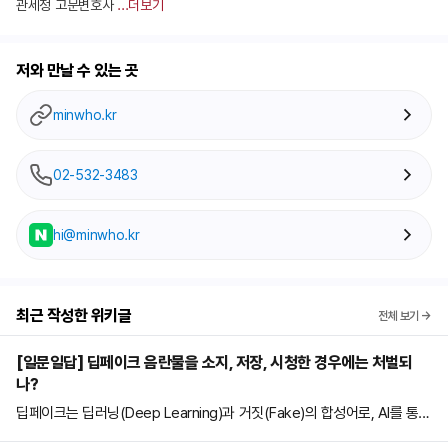
관세청 고문변호사
...더보기
저와 만날 수 있는 곳
minwho.kr
02-532-3483
hi@minwho.kr
최근 작성한 위키글
전체 보기 →
[일문일답] 딥페이크 음란물을 소지, 저장, 시청한 경우에는 처벌되
나?
딥페이크는 딥러닝(Deep Learning)과 거짓(Fake)의 합성어로, AI를 통해
특정인의 사진이나 동영상, 음성을 콘텐츠에 합성하는 기술을 말한다. 딥페