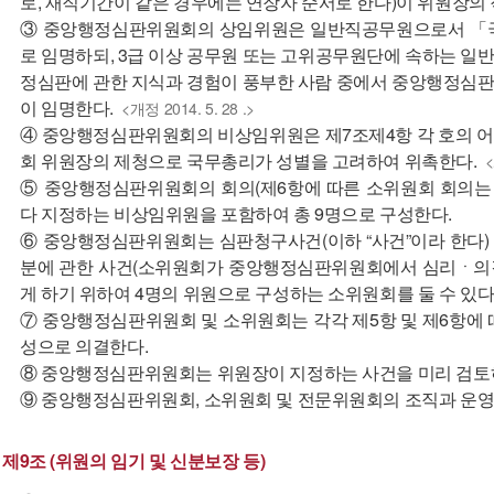
로, 재직기간이 같은 경우에는 연장자 순서로 한다)이 위원장의
③ 중앙행정심판위원회의 상임위원은 일반직공무원으로서 「국
로 임명하되, 3급 이상 공무원 또는 고위공무원단에 속하는 일
정심판에 관한 지식과 경험이 풍부한 사람 중에서 중앙행정심
이 임명한다.
<개정 2014. 5. 28 .>
④ 중앙행정심판위원회의 비상임위원은 제7조제4항 각 호의 
회 위원장의 제청으로 국무총리가 성별을 고려하여 위촉한다.
<
⑤ 중앙행정심판위원회의 회의(제6항에 따른 소위원회 회의는 
다 지정하는 비상임위원을 포함하여 총 9명으로 구성한다.
⑥ 중앙행정심판위원회는 심판청구사건(이하 “사건”이라 한다
분에 관한 사건(소위원회가 중앙행정심판위원회에서 심리ㆍ의
게 하기 위하여 4명의 위원으로 구성하는 소위원회를 둘 수 있다
⑦ 중앙행정심판위원회 및 소위원회는 각각 제5항 및 제6항에
성으로 의결한다.
⑧ 중앙행정심판위원회는 위원장이 지정하는 사건을 미리 검토하
⑨ 중앙행정심판위원회, 소위원회 및 전문위원회의 조직과 운영
제9조 (위원의 임기 및 신분보장 등)