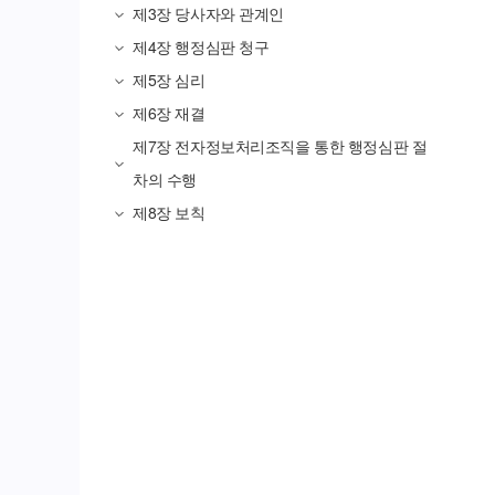
제3장
당사자와 관계인
제4장
행정심판 청구
제5장
심리
제6장
재결
제7장
전자정보처리조직을 통한 행정심판 절
차의 수행
제8장
보칙