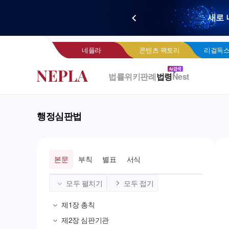
새로 
네
네플라
콘텐츠 팩토리
리걸독스
법률위키
판례
법령
Nest
행정심판법
본문
부칙
별표
서식
모두 펼치기
모두 접기
제1장
총칙
제2장
심판기관