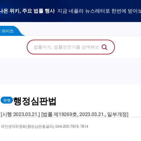
우리 로펌 홈페이지,
사건을 이해하는 만능 어쏘,
나온 위키, 주요 법률 행사
플라 광고 문의
법률 소비자에게 지금 당신의 브랜드를 보여주세
지금 네플라 뉴스레터로 한번에 받아
LegalDocs
사전등록 신청하기
리걸독스 와이즈
프로
콘텐츠 팩토리
에서 기고문 1개로 매일 연성하세요.
Wise
 와이즈
행정심판법
현행
[시행 2023.03.21.] [법률 제19269호, 2023.03.21., 일부개정]
국민권익위원회(행정심판총괄과), 044-200-7819, 7814