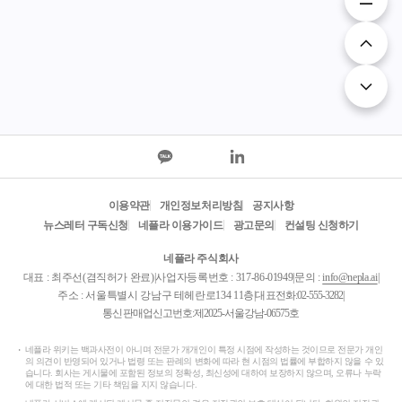
이용약관
개인정보처리방침
공지사항
뉴스레터 구독신청
네플라 이용가이드
광고문의
컨설팅 신청하기
네플라 주식회사
대표 : 최주선(겸직허가 완료)
|
사업자등록번호 : 317-86-01949
|
문의 :
info@nepla.ai
|
주소 : 서울특별시 강남구 테헤란로134 11층
|
대표전화:
02-555-3282
|
통신판매업신고번호:제2025-서울강남-06575호
네플라 위키는 백과사전이 아니며 전문가 개개인이 특정 시점에 작성하는 것이므로 전문가 개인
의 의견이 반영되어 있거나 법령 또는 판례의 변화에 따라 현 시점의 법률에 부합하지 않을 수 있
습니다. 회사는 게시물에 포함된 정보의 정확성, 최신성에 대하여 보장하지 않으며, 오류나 누락
에 대한 법적 또는 기타 책임을 지지 않습니다.