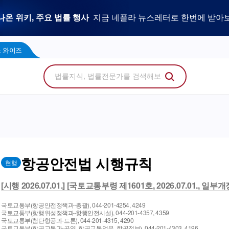
우리 로펌 홈페이지,
사건을 이해하는 만능 어쏘,
나온 위키, 주요 법률 행사
플라 광고 문의
법률 소비자에게 지금 당신의 브랜드를 보여주세
지금 네플라 뉴스레터로 한번에 받아
LegalDocs
사전등록 신청하기
리걸독스 와이즈
프로
콘텐츠 팩토리
에서 기고문 1개로 매일 연성하세요.
Wise
 와이즈
항공안전법 시행규칙
현행
[시행 2026.07.01.] [국토교통부령 제1601호, 2026.07.01., 일부개
국토교통부(항공안전정책과-총괄), 044-201-4254, 4249
국토교통부(항행위성정책과-항행안전시설), 044-201-4357, 4359
국토교통부(첨단항공과-드론), 044-201-4315, 4290
국토교통부(항공교통과-공역, 항공교통업무, 항공정보), 044-201-4303, 4196