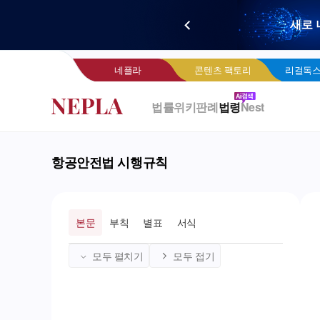
새로 
네
네플라
콘텐츠 팩토리
리걸독스
법률위키
판례
법령
Nest
항공안전법 시행규칙
본문
부칙
별표
서식
모두 펼치기
모두 접기