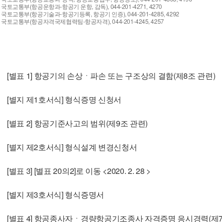
국토교통부(항공운항과-항공기 운항, 감독), 044-201-4271, 4270
국토교통부(항공기술과-항공기등록, 항공기 인증), 044-201-4285, 4292
국토교통부(항공자격국제협력팀-항공자격), 044-201-4245, 4257
[별표 1] 항공기의 손상ㆍ파손 또는 구조상의 결함(제8조 관련)
[별지 제1호서식] 형식증명 신청서
[별표 2] 항공기준사고의 범위(제9조 관련)
[별지 제2호서식] 형식설계 변경신청서
[별표 3] [별표 20의2]로 이동 <2020. 2. 28 >
[별지 제3호서식] 형식증명서
[별표 4] 항공종사자ㆍ경량항공기조종사 자격증명 응시경력(제75조