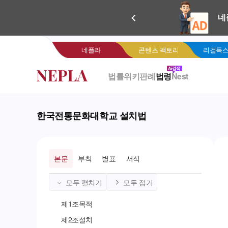
새로 
네
네플라
콘텐츠 팩토리
리걸독스
법률위키
판례
법령
Nest
한국전통문화대학교 설치법
본문
부칙
별표
서식
모두 펼치기
모두 접기
제
1
조
목적
제
2
조
설치