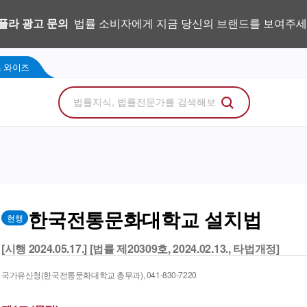
우리 로펌 홈페이지,
사건을 이해하는 만능 어쏘,
나온 위키, 주요 법률 행사
플라 광고 문의
법률 소비자에게 지금 당신의 브랜드를 보여주세
지금 네플라 뉴스레터로 한번에 받아
LegalDocs
사전등록 신청하기
리걸독스 와이즈
프로
콘텐츠 팩토리
에서 기고문 1개로 매일 연성하세요.
Wise
 와이즈
한국전통문화대학교 설치법
현행
[시행 2024.05.17.] [법률 제20309호, 2024.02.13., 타법개정]
국가유산청(한국전통문화대학교 총무과), 041-830-7220