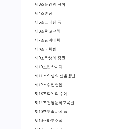
제
3
조
운영의 원칙
제
4
조
총장
제
5
조
교직원 등
제
6
조
학교규칙
제
7
조
단과대학
제
8
조
대학원
제
9
조
학생의 정원
제
10
조
입학자격
제
11
조
학생의 선발방법
제
12
조
수업연한
제
13
조
학위의 수여
제
14
조
전통문화교육원
제
15
조
부속시설 등
제
16
조
하부조직