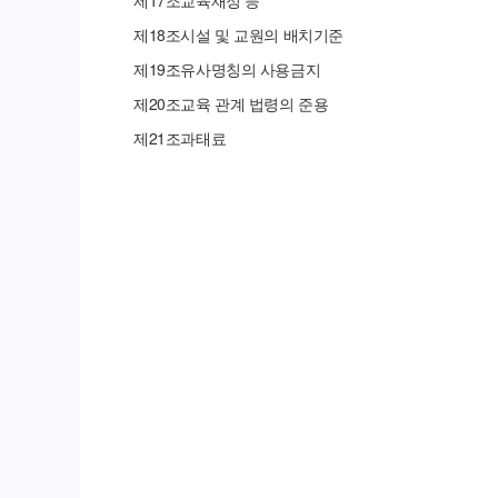
제
17
조
교육재정 등
제
18
조
시설 및 교원의 배치기준
제
19
조
유사명칭의 사용금지
제
20
조
교육 관계 법령의 준용
제
21
조
과태료