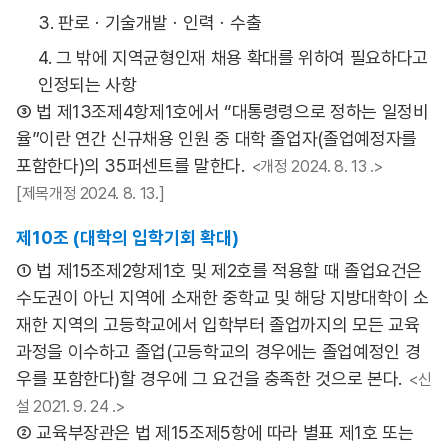
3. 판로ㆍ기술개발ㆍ인력ㆍ수출
4. 그 밖에 지역균형인재 채용 확대를 위하여 필요하다고
인정되는 사항
③ 법 제13조제4항제1호에서 “대통령령으로 정하는 일정비
율”이란 연간 신규채용 인원 중 대학 졸업자(졸업예정자를
포함한다)의 35퍼센트를 말한다.
<개정 2024. 8. 13 .>
[제목개정 2024. 8. 13.]
제10조 (대학의 입학기회 확대)
① 법 제15조제2항제1호 및 제2호를 적용할 때 졸업요건은
수도권이 아닌 지역에 소재한 중학교 및 해당 지방대학이 소
재한 지역의 고등학교에서 입학부터 졸업까지의 모든 교육
과정을 이수하고 졸업(고등학교의 경우에는 졸업예정인 경
우를 포함한다)할 경우에 그 요건을 충족한 것으로 본다.
<신
설 2021. 9. 24 .>
② 교육부장관은 법 제15조제5항에 따라 별표 제1호 또는