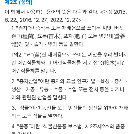
제2조 (정의)
이 법에서 사용하는 용어의 뜻은 다음과 같다. <개정 2015.
6. 22., 2016. 12. 27., 2022. 12. 27.>
1. “종자”란 증식용 또는 재배용으로 쓰이는 씨앗, 버섯
종균(種菌), 묘목(苗木), 포자(胞子) 또는 영양체(營養
體)인 잎ㆍ줄기ㆍ뿌리 등을 말한다.
1의2. “묘”(苗)란 재배용으로 쓰이는 씨앗을 뿌려 발아시
킨 어린식물체와 그 어린식물체를 서로 접목(接木)시킨
어린식물체를 말한다.
2. “종자산업”이란 종자와 묘를 연구개발ㆍ육성ㆍ증식ㆍ
생산ㆍ가공ㆍ유통ㆍ수출ㆍ수입 또는 전시 등을 하거나
이와 관련된 산업을 말한다.
3. “작물”이란 농산물 또는 임산물의 생산을 위하여 재배
되는 모든 식물을 말한다.
4. “품종”이란 「식물신품종 보호법」 제2조제2호의 품종