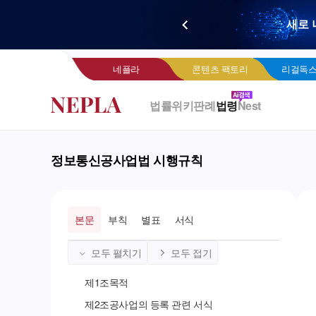
새로 
네
네플라
콘텐츠 팩토리
리걸독스
법률위키
판례
법령
Nest
정보통신공사업법 시행규칙
본문
부칙
별표
서식
모두 펼치기
모두 접기
제
1
조
목적
제
2
조
공사업의 등록 관련 서식