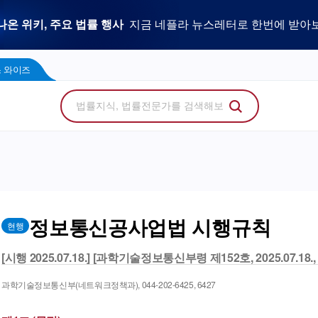
우리 로펌 홈페이지,
사건을 이해하는 만능 어쏘,
나온 위키, 주요 법률 행사
플라 광고 문의
법률 소비자에게 지금 당신의 브랜드를 보여주세
지금 네플라 뉴스레터로 한번에 받아
LegalDocs
사전등록 신청하기
리걸독스 와이즈
프로
콘텐츠 팩토리
에서 기고문 1개로 매일 연성하세요.
Wise
 와이즈
정보통신공사업법 시행규칙
현행
[시행 2025.07.18.] [과학기술정보통신부령 제152호, 2025.07.18
과학기술정보통신부(네트워크정책과), 044-202-6425, 6427