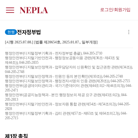
로그인/회원가입
전자정부법
현행
[시행 2025.07.08.] [법률 제20654호, 2025.01.07., 일부개정]
행정안전부(디지털정부기획과 - 전자정부법 총괄), 044-205-2710
행정안전부(디지털기반안전과 - 행정정보공동이용 관련(제36조~제43조 및
제44조)), 044-205-2835
행정안전부(디지털보안정책과 - 업무담당자의 신원확인 및 접근권한 관련(제34조)),
044-205-2748
행정안전부(디지털보안정책과 - 민원인 등의 본인확인(제10조)), 044-205-2748
행정안전부(디지털보안정책과 - 행정전자서명의 인증 관련(제29조)), 044-205-2755
행정안전부(공공데이터관리과 - 국가기준데이터 관련(제44조의2~제44조의3)), 044-
205-2471
행정안전부(공공지능정책과 - 본인 행정정보의 제공 요구 관련(제43조의2)), 044-
205-2813
행정안전부(디지털기반안전과 - 정보자원 통합 관련(제54조~제54조의2)), 044-205-
2828
행정안전부(디지털정부기획과 - 감리 관련(제57조~제63조 및 제64조의2,3)), 044-
205-2715
제1장
총칙