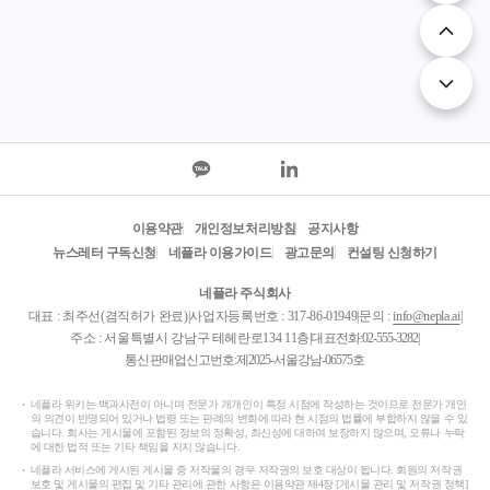
이용약관
개인정보처리방침
공지사항
뉴스레터 구독신청
네플라 이용가이드
광고문의
컨설팅 신청하기
네플라 주식회사
대표 : 최주선(겸직허가 완료)
|
사업자등록번호 : 317-86-01949
|
문의 :
info@nepla.ai
|
주소 : 서울특별시 강남구 테헤란로134 11층
|
대표전화:
02-555-3282
|
통신판매업신고번호:제2025-서울강남-06575호
네플라 위키는 백과사전이 아니며 전문가 개개인이 특정 시점에 작성하는 것이므로 전문가 개인
의 의견이 반영되어 있거나 법령 또는 판례의 변화에 따라 현 시점의 법률에 부합하지 않을 수 있
습니다. 회사는 게시물에 포함된 정보의 정확성, 최신성에 대하여 보장하지 않으며, 오류나 누락
에 대한 법적 또는 기타 책임을 지지 않습니다.
네플라 서비스에 게시된 게시물 중 저작물의 경우 저작권의 보호 대상이 됩니다. 회원의 저작권
보호 및 게시물의 편집 및 기타 관리에 관한 사항은 이용약관 제4장 [게시물 관리 및 저작권 정책]