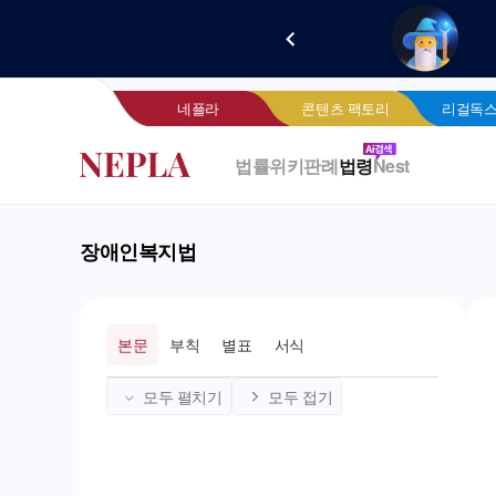
새로 
네
네플라
콘텐츠 팩토리
리걸독스
법률위키
판례
법령
Nest
장애인복지법
본문
부칙
별표
서식
모두 펼치기
모두 접기