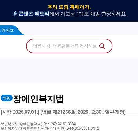
우리 로펌 홈페이지,
사건을 이해하는 만능 어쏘,
나온 위키, 주요 법률 행사
플라 광고 문의
법률 소비자에게 지금 당신의 브랜드를 보여주세
지금 네플라 뉴스레터로 한번에 받아
LegalDocs
사전등록 신청하기
리걸독스 와이즈
프로
콘텐츠 팩토리
에서 기고문 1개로 매일 연성하세요.
Wise
 와이즈
장애인복지법
현행
[시행 2026.07.01.] [법률 제21266호, 2025.12.30., 일부개정]
보건복지부(장애인정책과), 044-202-3282, 3283
보건복지부(장애인권익지원과-학대 관련), 044-202-3301, 3312