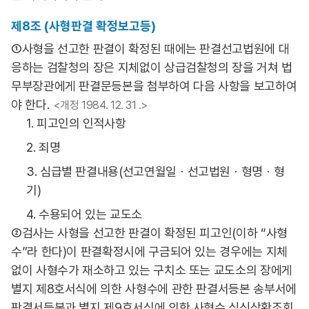
제8조 (사형판결 확정보고등)
①사형을 선고한 판결이 확정된 때에는 판결선고법원에 대
응하는 검찰청의 장은 지체없이 상급검찰청의 장을 거쳐 법
무부장관에게 판결문등본을 첨부하여 다음 사항을 보고하여
야 한다.
<개정 1984. 12. 31 .>
1. 피고인의 인적사항
2. 죄명
3. 심급별 판결내용(선고연월일ㆍ선고법원ㆍ형명ㆍ형
기)
4. 수용되어 있는 교도소
②검사는 사형을 선고한 판결이 확정된 피고인(이하 “사형
수”라 한다)이 판결확정시에 구금되어 있는 경우에는 지체
없이 사형수가 재소하고 있는 구치소 또는 교도소의 장에게
별지 제8호서식에 의한 사형수에 관한 판결서등본 송부서에
판결서등본과 별지 제9호서식에 의한 사형수 심신상황조회