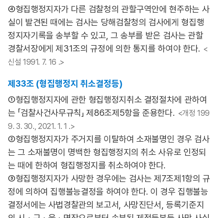
④형집행정지자가 다른 검찰청의 관할구역안에 현주하는 사
실이 발견된 때에는 검사는 당해검찰청의 검사에게 형집행
정지자기록을 송부할 수 있고, 그 송부를 받은 검사는 관할
경찰서장에게 제31조의 규정에 의한 통지를 하여야 한다.
<
신설 1991. 7. 16 .>
제33조 (형집행정지 취소결정등)
①형집행정지자에 관한 형집행정지취소 결정절차에 관하여
는 「검찰사건사무규칙」 제86조제5항을 준용한다.
<개정 199
9. 3. 30., 2021. 1. 1 .>
②형집행정지자가 주거지를 이탈하여 소재불명인 경우 검사
는 그 소재불명이 명백한 형집행정지의 취소 사유로 인정되
는 때에 한하여 형집행정지를 취소하여야 한다.
③형집행정지자가 사망한 경우에는 검사는 제7조제1항의 규
정에 의하여 집행불능결정을 하여야 한다. 이 경우 집행불능
결정서에는 사법경찰관의 보고서, 사망진단서, 등록기준지
의 시ㆍ구ㆍ읍ㆍ면장으로부터 송부된 제적등본등 사망 사실