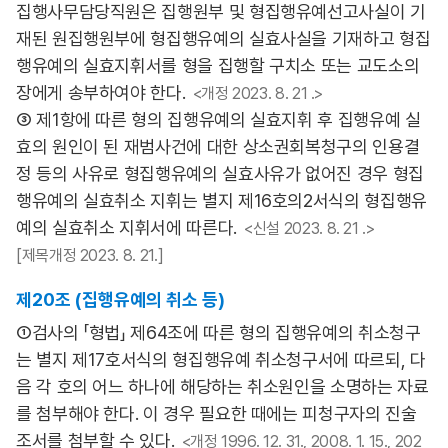
집행사무담당직원은 집행원부 및 형집행유예선고사실이 기
재된 원집행원부에 형집행유예의 실효사실을 기재하고 형집
행유예의 실효지휘서를 형을 집행할 구치소 또는 교도소의
장에게 송부하여야 한다.
<개정 2023. 8. 21 .>
③ 제1항에 따른 형의 집행유예의 실효지휘 후 집행유예 실
효의 원인이 된 재범사건에 대한 상소권회복청구의 인용결
정 등의 사유로 형집행유예의 실효사유가 없어진 경우 형집
행유예의 실효취소 지휘는 별지 제16호의2서식의 형집행유
예의 실효취소 지휘서에 따른다.
<신설 2023. 8. 21 .>
[제목개정 2023. 8. 21.]
제20조 (집행유예의 취소 등)
①검사의 「형법」 제64조에 따른 형의 집행유예의 취소청구
는 별지 제17호서식의 형집행유예 취소청구서에 따르되, 다
음 각 호의 어느 하나에 해당하는 취소원인을 소명하는 자료
를 첨부해야 한다. 이 경우 필요한 때에는 피청구자의 진술
조서를 첨부할 수 있다.
<개정 1996. 12. 31., 2008. 1. 15., 202