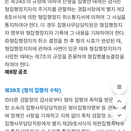
는 제34조의 규정에 의하여 잔형을 집행한 때에는 검사는
형집행정지자의 주거지를 관할하는 경찰서장에게 별지 제2
8호서식에 의한 형집행정지 취소통지서에 의하여 그 사실을
통지하여야 한다. 이 경우 집행사무담당직원은 형집행정지
자 명부와 형집행정지자 기록에 그 내용을 기재하여야 한다.
②형집행정지의 취소 결정을 한 후 형의 시효가 완성된 때,
형집행정지자에 관하여 사면이 있은 때와 형집행정지자가
사망한 때에는 제7조의 규정을 준용하여 형집행불능결정을
하여야 한다.
제6장
공조
제36조 (형의 집행의 수탁)
①다른 검찰청의 검사로부터 형의 집행의 촉탁을 받은 검찰
청 소속의 집행사무담당직원은 형미집행자명부 등 관계부책
에 정해진 사항을 기재하고 지체 없이 촉탁 검찰청 소속의
집행사무담당직원에게 별지 제29호서식의 재판집행촉탁수