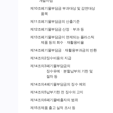
개발사업
제
10
조
폐기물부담금 부과대상 및 감면대상
품목
제
11
조
폐기물부담금의 산출기준
제
12
조
폐기물부담금 산정ㆍ부과 등
제
13
조
폐기물부담금이 면제되는 플라스틱
제품 등의 회수ㆍ재활용비율
제
14
조
폐기물부담금ㆍ재활용부과금의 반환
제
14
조의
2
징수비용의 지급
제
14
조의
3
폐기물부담금의
징수유예ㆍ분할납부의 기한 및
절차 등
제
14
조의
4
폐기물부담금의 징수 예외
제
14
조의
5
납부기한 전 징수의 고지
제
14
조의
6
폐기물배출자의 범위
제
15
조
제품 출고 실적 조사 등