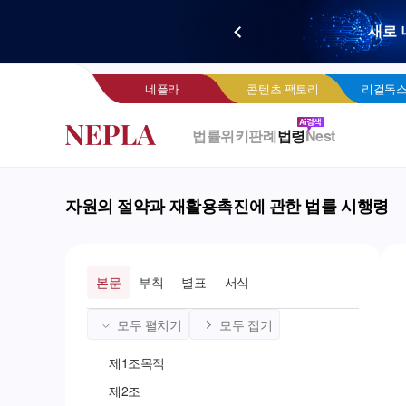
새로 
네
네플라
콘텐츠 팩토리
리걸독스
법률위키
판례
법령
Nest
자원의 절약과 재활용촉진에 관한 법률 시행령
본문
부칙
별표
서식
모두 펼치기
모두 접기
제
1
조
목적
제
2
조