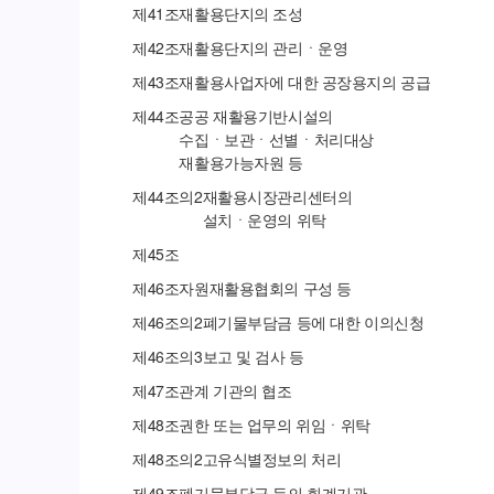
제
41
조
재활용단지의 조성
제
42
조
재활용단지의 관리ㆍ운영
제
43
조
재활용사업자에 대한 공장용지의 공급
제
44
조
공공 재활용기반시설의
수집ㆍ보관ㆍ선별ㆍ처리대상
재활용가능자원 등
제
44
조의
2
재활용시장관리센터의
설치ㆍ운영의 위탁
제
45
조
제
46
조
자원재활용협회의 구성 등
제
46
조의
2
폐기물부담금 등에 대한 이의신청
제
46
조의
3
보고 및 검사 등
제
47
조
관계 기관의 협조
제
48
조
권한 또는 업무의 위임ㆍ위탁
제
48
조의
2
고유식별정보의 처리
제
49
조
폐기물부담금 등의 회계기관