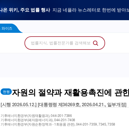
우리 로펌 홈페이지,
사건을 이해하는 만능 어쏘,
나온 위키, 주요 법률 행사
플라 광고 문의
법률 소비자에게 지금 당신의 브랜드를 보여주세
지금 네플라 뉴스레터로 한번에 받아
LegalDocs
사전등록 신청하기
리걸독스 와이즈
프로
콘텐츠 팩토리
에서 기고문 1개로 매일 연성하세요.
Wise
 와이즈
자원의 절약과 재활용촉진에 관한
현행
[시행 2026.05.12.] [대통령령 제36269호, 2026.04.21., 일부개정]
기후에너지환경부(자원재활용과), 044-201-7386
기후에너지환경부(폐자원에너지과), 044-201-7408
기후에너지환경부(자원순환정책과 - 1회용품 관련), 044-201-7359, 7345, 7358