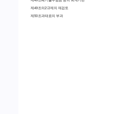
제
49
조의
2
규제의 재검토
제
50
조
과태료의 부과