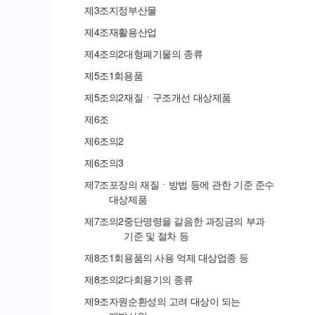
제
3
조
지정부산물
제
4
조
재활용산업
제
4
조의
2
대형폐기물의 종류
제
5
조
1회용품
제
5
조의
2
재질ㆍ구조개선 대상제품
제
6
조
제
6
조의
2
제
6
조의
3
제
7
조
포장의 재질ㆍ방법 등에 관한 기준 준수
대상제품
제
7
조의
2
중단명령을 갈음한 과징금의 부과
기준 및 절차 등
제
8
조
1회용품의 사용 억제 대상업종 등
제
8
조의
2
다회용기의 종류
제
9
조
자원순환성의 고려 대상이 되는