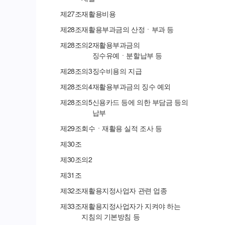
제
27
조
재활용비용
제
28
조
재활용부과금의 산정ㆍ부과 등
제
28
조의
2
재활용부과금의
징수유예ㆍ분할납부 등
제
28
조의
3
징수비용의 지급
제
28
조의
4
재활용부과금의 징수 예외
제
28
조의
5
신용카드 등에 의한 부담금 등의
납부
제
29
조
회수ㆍ재활용 실적 조사 등
제
30
조
제
30
조의
2
제
31
조
제
32
조
재활용지정사업자 관련 업종
제
33
조
재활용지정사업자가 지켜야 하는
지침의 기본방침 등