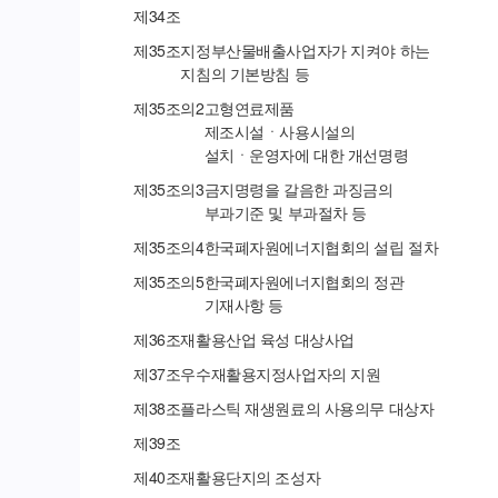
제
34
조
제
35
조
지정부산물배출사업자가 지켜야 하는
지침의 기본방침 등
제
35
조의
2
고형연료제품
제조시설ㆍ사용시설의
설치ㆍ운영자에 대한 개선명령
제
35
조의
3
금지명령을 갈음한 과징금의
부과기준 및 부과절차 등
제
35
조의
4
한국폐자원에너지협회의 설립 절차
제
35
조의
5
한국폐자원에너지협회의 정관
기재사항 등
제
36
조
재활용산업 육성 대상사업
제
37
조
우수재활용지정사업자의 지원
제
38
조
플라스틱 재생원료의 사용의무 대상자
제
39
조
제
40
조
재활용단지의 조성자