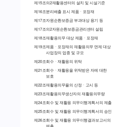
제
15
조의
2
재활용센터의 설치 및 시설기준
제
16
조
분리배출 표시 제품ㆍ포장재
제
17
조
자원순환보증금 부과대상 용기 등
제
17
조의
2
자원순환보증금관리센터 설립
제
18
조
재활용의무 대상 제품ㆍ포장재
제
19
조
제품ㆍ포장재의 재활용의무 면제 대상
사업장의 업종 및 규모
제
20
조
회수ㆍ재활용의 위탁
제
21
조
회수ㆍ재활용을 위탁받은 자에 대한
보호
제
22
조
재활용의무율의 산정ㆍ고시 등
제
23
조
재활용의무생산자의 재활용의무량
제
24
조
회수 및 재활용 의무이행계획서의 제출
제
25
조
회수 및 재활용 의무이행계획서의 승인
제
26
조
회수 및 재활용 의무이행결과보고서의
제출