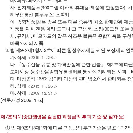
바. 의류: 와이셔츠류, 내의류
사. 전자제품류(300그램 이하의 휴대용 제품에 한정한다): 
리무선통신(블루투스) 스피커
아. 종합제품[같은 종류 또는 다른 종류의 최소 판매단위 제품
제품을 위한 전용 계량 도구나 그 구성품, 소량(30그램 또는
서, 규격서, 메모카드와 같은 참조용 물품은 종합제품을 구성
바목까지의 제품
3. 법 제9조제1항제2호에 따른 합성수지재질로 된 포장재의 연
가. 삭제
<2015. 11. 26 .>
나. 「농수산물 유통 및 가격안정에 관한 법률」 제2조에 
도매시장, 농수산물종합유통센터를 통하여 거래되는 사과ㆍ
다. 매장면적 165제곱미터 이상의 판매업소에서 판매되는 청
라. 삭제
<2015. 11. 26 .>
마. 삭제
<2009. 12. 31 .>
[전문개정 2009. 4. 6.]
제7조의 2 (중단명령을 갈음한 과징금의 부과 기준 및 절차 등)
① 법 제9조의3제1항에 따른 과징금의 부과기준은 별표 1의2와 