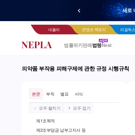
새로 
네
네플라
콘텐츠 팩토리
리걸독스
법률위키
판례
법령
Nest
의약품 부작용 피해구제에 관한 규정 시행규칙
본문
부칙
별표
서식
모두 펼치기
모두 접기
제
1
조
목적
제
2
조
부담금 납부고지서 등