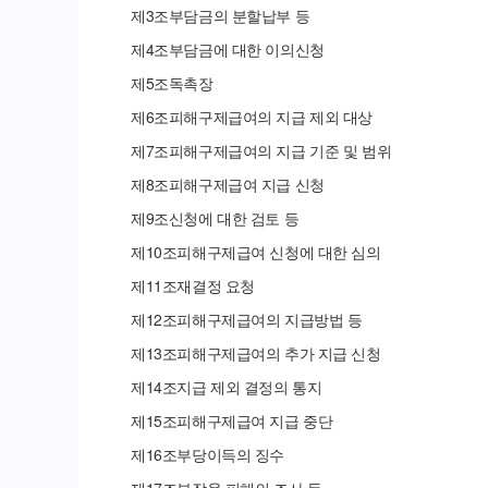
제
3
조
부담금의 분할납부 등
제
4
조
부담금에 대한 이의신청
제
5
조
독촉장
제
6
조
피해구제급여의 지급 제외 대상
제
7
조
피해구제급여의 지급 기준 및 범위
제
8
조
피해구제급여 지급 신청
제
9
조
신청에 대한 검토 등
제
10
조
피해구제급여 신청에 대한 심의
제
11
조
재결정 요청
제
12
조
피해구제급여의 지급방법 등
제
13
조
피해구제급여의 추가 지급 신청
제
14
조
지급 제외 결정의 통지
제
15
조
피해구제급여 지급 중단
제
16
조
부당이득의 징수