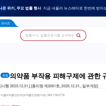
우리 로펌 홈페이지,
사건을 이해하는 만능 어쏘,
나온 위키, 주요 법률 행사
플라 광고 문의
법률 소비자에게 지금 당신의 브랜드를 보여주세
지금 네플라 뉴스레터로 한번에 받아
LegalDocs
사전등록 신청하기
리걸독스 와이즈
프로
콘텐츠 팩토리
에서 기고문 1개로 매일 연성하세요.
Wise
 와이즈
의약품 부작용 피해구제에 관한 
현행
[시행 2025.12.31.] [총리령 제2081호, 2025.12.31., 일부개정]
식품의약품안전처(의약품안전평가과), 043-719-2719