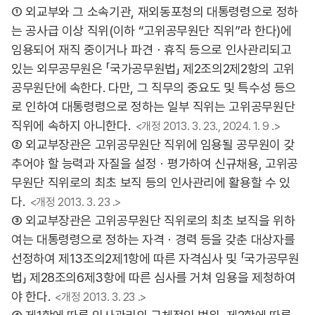
① 외교부와 그 소속기관, 재외동포청의 대통령령으로 정하
는 공사급 이상 직위(이하 “고위공무원단 직위”라 한다)에
임용되어 재직 중이거나 파견ㆍ휴직 등으로 인사관리되고
있는 외무공무원은 「국가공무원법」 제2조의2제2항의 고위
공무원단에 속한다. 다만, 그 직무의 중요도 및 특수성 등으
로 인하여 대통령령으로 정하는 일부 직위는 고위공무원단
직위에 속하지 아니한다.
<개정 2013. 3. 23., 2024. 1. 9 .>
② 외교부장관은 고위공무원단 직위에 임용될 공무원이 갖
추어야 할 능력과 자질을 설정ㆍ평가하여 신규채용, 고위공
무원단 직위로의 최초 보직 등의 인사관리에 활용할 수 있
다.
<개정 2013. 3. 23 .>
③ 외교부장관은 고위공무원단 직위로의 최초 보직을 위하
여는 대통령령으로 정하는 자격ㆍ경력 등을 갖춘 대상자를
선정하여 제13조의2제1항에 따른 자격심사 및 「국가공무원
법」 제28조의6제3항에 따른 심사를 거쳐 임용을 제청하여
야 한다.
<개정 2013. 3. 23 .>