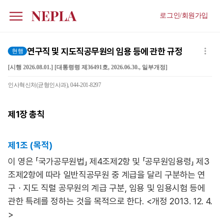
로그인/회원가입
연구직 및 지도직공무원의 임용 등에 관한 규정
현행
[시행 2026.08.01.] [대통령령 제36491호, 2026.06.30., 일부개정]
인사혁신처(균형인사과), 044-201-8297
제1장
총칙
제1조 (목적)
이 영은 「국가공무원법」 제4조제2항 및 「공무원임용령」 제3
조제2항에 따라 일반직공무원 중 계급을 달리 구분하는 연
구ㆍ지도 직렬 공무원의 계급 구분, 임용 및 임용시험 등에
관한 특례를 정하는 것을 목적으로 한다. <개정 2013. 12. 4.
>