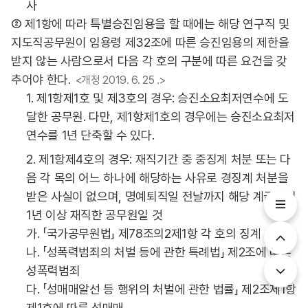
사
② 제1항에 따라 특별승진임용을 할 때에는 해당 연구직 및
지도직공무원이 임용령 제32조에 따른 승진임용의 제한을
받지 않는 사람으로서 다음 각 호의 구분에 따른 요건을 갖
추어야 한다.
<개정 2019. 6. 25 .>
1. 제1항제1호 및 제3호의 경우: 승진소요최저연수에 도
달한 공무원. 다만, 제1항제1호의 경우에는 승진소요최저
연수를 1년 단축할 수 있다.
2. 제1항제4호의 경우: 재직기간 중 중징계 처분 또는 다
음 각 목의 어느 하나에 해당하는 사유로 경징계 처분을
받은 사실이 없으며, 명예퇴직일 전날까지 해당 계급에서
1년 이상 재직한 공무원일 것
가. 「국가공무원법」 제78조의2제1항 각 호의 징계 사유
나. 「성폭력범죄의 처벌 등에 관한 특례법」 제2조에 따른
성폭력범죄
다. 「성매매알선 등 행위의 처벌에 관한 법률」 제2조제1항
제1호에 따른 성매매