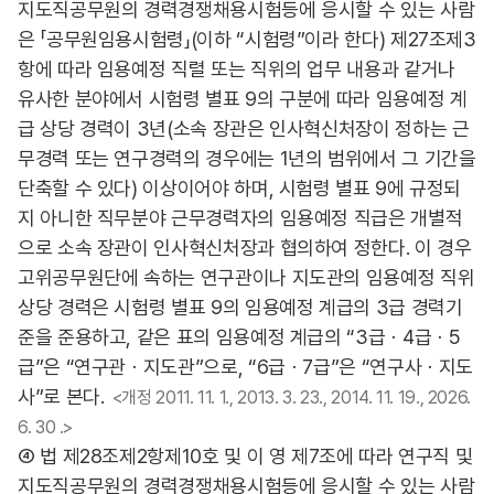
지도직공무원의 경력경쟁채용시험등에 응시할 수 있는 사람
은 「공무원임용시험령」(이하 “시험령”이라 한다) 제27조제3
항에 따라 임용예정 직렬 또는 직위의 업무 내용과 같거나
유사한 분야에서 시험령 별표 9의 구분에 따라 임용예정 계
급 상당 경력이 3년(소속 장관은 인사혁신처장이 정하는 근
무경력 또는 연구경력의 경우에는 1년의 범위에서 그 기간을
단축할 수 있다) 이상이어야 하며, 시험령 별표 9에 규정되
지 아니한 직무분야 근무경력자의 임용예정 직급은 개별적
으로 소속 장관이 인사혁신처장과 협의하여 정한다. 이 경우
고위공무원단에 속하는 연구관이나 지도관의 임용예정 직위
상당 경력은 시험령 별표 9의 임용예정 계급의 3급 경력기
준을 준용하고, 같은 표의 임용예정 계급의 “3급ㆍ4급ㆍ5
급”은 “연구관ㆍ지도관”으로, “6급ㆍ7급”은 “연구사ㆍ지도
사”로 본다.
<개정 2011. 11. 1., 2013. 3. 23., 2014. 11. 19., 2026.
6. 30 .>
④ 법 제28조제2항제10호 및 이 영 제7조에 따라 연구직 및
지도직공무원의 경력경쟁채용시험등에 응시할 수 있는 사람