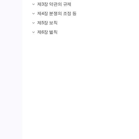
제3장
약관의 규제
제4장
분쟁의 조정 등
제5장
보칙
제6장
벌칙