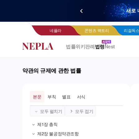
새로 
네
네플라
콘텐츠 팩토리
리걸독스
법률위키
판례
법령
Nest
약관의 규제에 관한 법률
본문
부칙
별표
서식
모두 펼치기
모두 접기
제1장
총칙
제2장
불공정약관조항