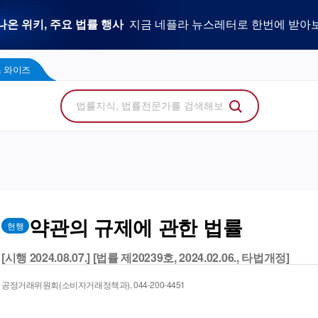
우리 로펌 홈페이지,
사건을 이해하는 만능 어쏘,
나온 위키, 주요 법률 행사
플라 광고 문의
법률 소비자에게 지금 당신의 브랜드를 보여주세
지금 네플라 뉴스레터로 한번에 받아
LegalDocs
사전등록 신청하기
리걸독스 와이즈
프로
콘텐츠 팩토리
에서 기고문 1개로 매일 연성하세요.
Wise
 와이즈
약관의 규제에 관한 법률
현행
[시행 2024.08.07.] [법률 제20239호, 2024.02.06., 타법개정]
공정거래위원회(소비자거래정책과), 044-200-4451