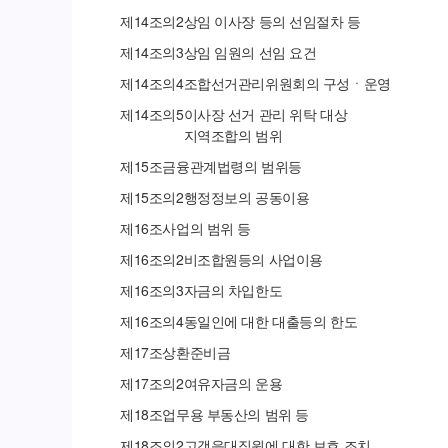
제
14
조의
2
상임 이사장 등의 선임절차 등
제
14
조의
3
상임 임원의 선임 요건
제
14
조의
4
조합선거관리위원회의 구성ㆍ운영
제
14
조의
5
이사장 선거 관리 위탁 대상
지역조합의 범위
제
15
조
금융관계법령의 범위등
제
15
조의
2
행정정보의 공동이용
제
16
조
사업의 범위 등
제
16
조의
2
비조합원등의 사업이용
제
16
조의
3
자금의 차입한도
제
16
조의
4
동일인에 대한 대출등의 한도
제
17
조
상환준비금
제
17
조의
2
여유자금의 운용
제
18
조
업무용 부동산의 범위 등
제
18
조의
2
고객응대직원에 대한 보호 조치