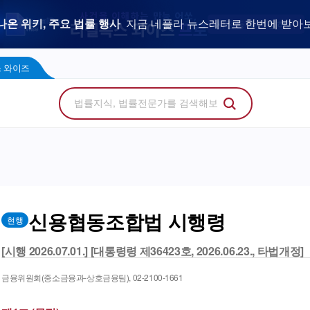
우리 로펌 홈페이지,
사건을 이해하는 만능 어쏘,
나온 위키, 주요 법률 행사
플라 광고 문의
법률 소비자에게 지금 당신의 브랜드를 보여주세
지금 네플라 뉴스레터로 한번에 받아
LegalDocs
사전등록 신청하기
리걸독스 와이즈
프로
콘텐츠 팩토리
에서 기고문 1개로 매일 연성하세요.
Wise
 와이즈
신용협동조합법 시행령
현행
[시행 2026.07.01.] [대통령령 제36423호, 2026.06.23., 타법개정]
금융위원회(중소금융과-상호금융팀), 02-2100-1661