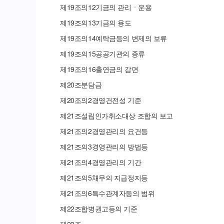
제
19
조의
12
기금의 관리ㆍ운용
제
19
조의
13
기금의 용도
제
19
조의
14
예탁금등의 변제의 보류
제
19
조의
15
공공기관의 종류
제
19
조의
16
출연금의 감면
제
20
조
분담금
제
20
조의
2
경영건전성 기준
제
21
조
설립인가취소대상 조합의 보고
제
21
조의
2
경영관리의 요건등
제
21
조의
3
경영관리의 방법등
제
21
조의
4
경영관리의 기간
제
21
조의
5
채무의 지급정지등
제
21
조의
6
특수관계자등의 범위
제
22
조
합병권고등의 기준