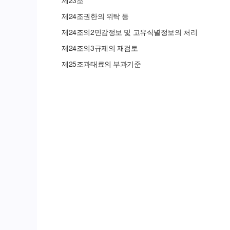
제
23
조
제
24
조
권한의 위탁 등
제
24
조의
2
민감정보 및 고유식별정보의 처리
제
24
조의
3
규제의 재검토
제
25
조
과태료의 부과기준