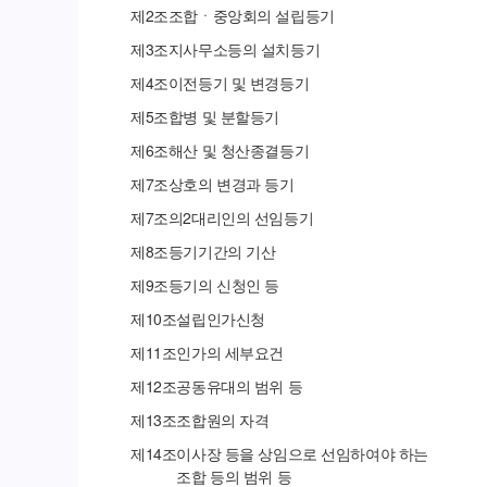
제
2
조
조합ㆍ중앙회의 설립등기
제
3
조
지사무소등의 설치등기
제
4
조
이전등기 및 변경등기
제
5
조
합병 및 분할등기
제
6
조
해산 및 청산종결등기
제
7
조
상호의 변경과 등기
제
7
조의
2
대리인의 선임등기
제
8
조
등기기간의 기산
제
9
조
등기의 신청인 등
제
10
조
설립인가신청
제
11
조
인가의 세부요건
제
12
조
공동유대의 범위 등
제
13
조
조합원의 자격
제
14
조
이사장 등을 상임으로 선임하여야 하는
조합 등의 범위 등