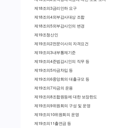
제
18
조의
3
금리인하 요구
제
18
조의
4
외부감사대상 조합
제
18
조의
5
외부감사인의 변경
제
19
조
청산인
제
19
조의
2
전문이사의 자격요건
제
19
조의
3
내부통제기준
제
19
조의
4
준법감시인의 직무 등
제
19
조의
5
자금차입 등
제
19
조의
6
중앙회의 대출규모 등
제
19
조의
7
자금의 운용
제
19
조의
8
조합원등에 대한 보장한도
제
19
조의
9
위원회의 구성 및 운영
제
19
조의
10
위원회의 운영
제
19
조의
11
출연금 등