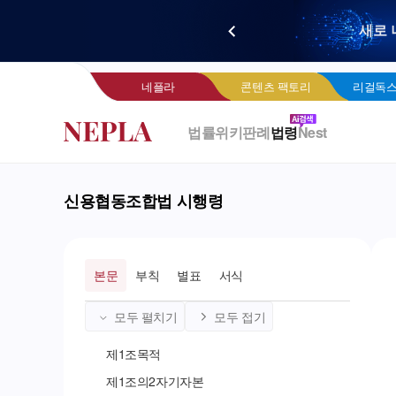
새로 
네
네플라
콘텐츠 팩토리
리걸독스
법률위키
판례
법령
Nest
신용협동조합법 시행령
본문
부칙
별표
서식
모두 펼치기
모두 접기
제
1
조
목적
제
1
조의
2
자기자본