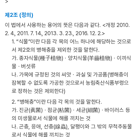
>
제2조 (정의)
이 법에서 사용하는 용어의 뜻은 다음과 같다. <개정 2010.
2. 4., 2011. 7. 14., 2013. 3. 23., 2016. 12. 2.>
1. “식물”이란 다음 각 목의 어느 하나에 해당하는 것으로
서 제2호의 병해충을 제외한 것을 말한다.
가. 종자식물(種子植物)ㆍ양치식물(羊齒植物)ㆍ이끼식
물ㆍ버섯류
나. 가목에 규정된 것의 씨앗ㆍ과실 및 가공품(병해충이
잠복할 수 없도록 가공한 것으로서 농림축산식품부령으
로 정하는 것은 제외한다)
2. “병해충”이란 다음 각 목의 것을 말한다.
가. 진균(眞菌)ㆍ점균(粘菌)ㆍ세균(細菌)ㆍ바이러스 등
의 미생물로서 식물에 해를 끼치는 것
나. 곤충, 응애, 선충(線蟲), 달팽이와 그 밖의 무척추동물
로서 식물에 해를 끼치는 것