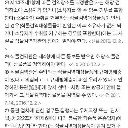
④ 제14조제1항에 따른 검역장소를 지정받은 자는 해당 검
역장소에 소유자가 없거나(소유자를 알 수 없는 경우를 포함
한다) 소유자가 수취를 거부하는 식물검역대상물품이 반입
된 경우(식물검역대상물품이 반입된 이후 소유자가 없게 되
거나 소유자가 수취를 거부하는 경우를 포함한다)에는 그 사
실을 식물검역기관의 장에게 알려야 한다.
<신설 2016. 12. 2 .
>
⑤ 식물검역관은 제4항에 따른 통보를 받으면 해당 식물검
역대상물품을 검역하여야 한다.
<신설 2016. 12. 2 .>
⑥ 식물검역관은 수입되는 식물검역대상물품에 규제병해충
이 있다고 의심되고 그 규제병해충이 퍼질 우려가 있다고 인
정하면 통관(通關)에 앞서 선박ㆍ차량 또는 항공기 안에 들
어가서 그 식물검역대상물품을 검역할 수 있다.
<개정 2011.
7. 14., 2016. 12. 2 .>
⑦ 통관 절차에 관한 업무를 집행하는 우체국장 또는 「관세
법」 제222조제1항제6호에 따라 등록한 탁송품 운송업자(이
하 “탁송업자”라 한다)는 식물검역대상물품이 담겨 있거나