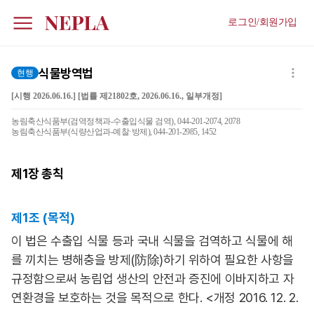
로그인/회원가입
식물방역법
현행
[시행 2026.06.16.] [법률 제21802호, 2026.06.16., 일부개정]
농림축산식품부(검역정책과-수출입식물 검역), 044-201-2074, 2078
농림축산식품부(식량산업과-예찰·방제), 044-201-2985, 1452
제1장
총칙
제1조 (목적)
이 법은 수출입 식물 등과 국내 식물을 검역하고 식물에 해
를 끼치는 병해충을 방제(防除)하기 위하여 필요한 사항을
규정함으로써 농림업 생산의 안전과 증진에 이바지하고 자
연환경을 보호하는 것을 목적으로 한다. <개정 2016. 12. 2.