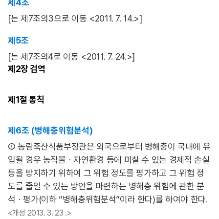
제4조
[는 제7조의3으로 이동 <2011. 7. 14.>]
제5조
[는 제7조의4로 이동 <2011. 7. 24.>]
제2장
검역
제1절
통칙
제6조 (병해충위험분석)
① 농림축산식품부장관은 외국으로부터 병해충이 국내에 유
입될 경우 농작물ㆍ자연환경 등에 미칠 수 있는 경제적 손실
등을 방지하기 위하여 그 위험 정도를 평가하고 그 위험 정
도를 줄일 수 있는 방안을 마련하는 병해충 위험에 관한 분
석ㆍ평가(이하 “병해충위험분석”이라 한다)를 하여야 한다.
<개정 2013. 3. 23 .>