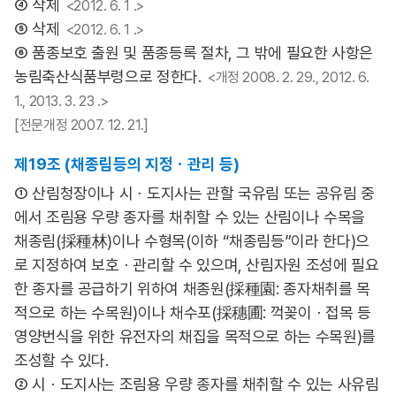
④ 삭제
<2012. 6. 1 .>
⑤ 삭제
<2012. 6. 1 .>
⑥ 품종보호 출원 및 품종등록 절차, 그 밖에 필요한 사항은
농림축산식품부령으로 정한다.
<개정 2008. 2. 29., 2012. 6.
1., 2013. 3. 23 .>
[전문개정 2007. 12. 21.]
제19조 (채종림등의 지정ㆍ관리 등)
① 산림청장이나 시ㆍ도지사는 관할 국유림 또는 공유림 중
에서 조림용 우량 종자를 채취할 수 있는 산림이나 수목을
채종림(採種林)이나 수형목(이하 “채종림등”이라 한다)으
로 지정하여 보호ㆍ관리할 수 있으며, 산림자원 조성에 필요
한 종자를 공급하기 위하여 채종원(採種園: 종자채취를 목
적으로 하는 수목원)이나 채수포(採穗圃: 꺽꽂이ㆍ접목 등
영양번식을 위한 유전자의 채집을 목적으로 하는 수목원)를
조성할 수 있다.
② 시ㆍ도지사는 조림용 우량 종자를 채취할 수 있는 사유림