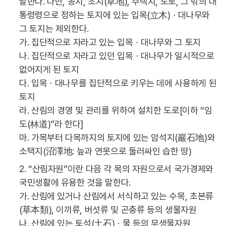
말한다. 다만, 농지, 초지(草地), 주택지, 도로, 그 밖의 대
통령령으로 정하는 토지에 있는 입목(立木)ㆍ대나무와
그 토지는 제외한다.
가. 집단적으로 자라고 있는 입목ㆍ대나무와 그 토지
나. 집단적으로 자라고 있던 입목ㆍ대나무가 일시적으로
없어지게 된 토지
다. 입목ㆍ대나무를 집단적으로 키우는 데에 사용하게 된
토지
라. 산림의 경영 및 관리를 위하여 설치한 도로[이하 “임
도(林道)”라 한다]
마. 가목부터 다목까지의 토지에 있는 암석지(巖石地)와
소택지(沼澤地: 늪과 연못으로 둘러싸인 습한 땅)
2. “산림자원”이란 다음 각 목의 자원으로서 국가경제와
국민생활에 유용한 것을 말한다.
가. 산림에 있거나 산림에서 서식하고 있는 수목, 초본류
(草本類), 이끼류, 버섯류 및 곤충류 등의 생물자원
나. 산림에 있는 토석(土石)ㆍ물 등의 무생물자원