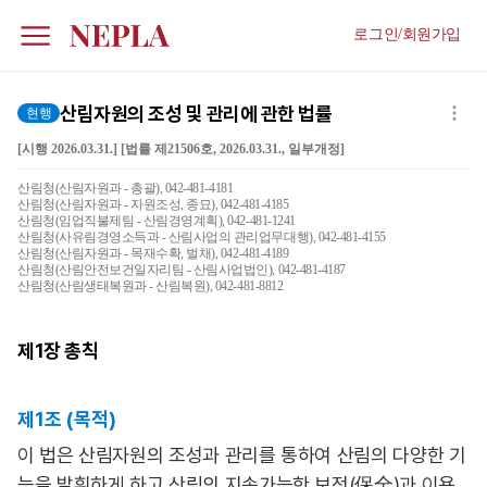
로그인/회원가입
산림자원의 조성 및 관리에 관한 법률
현행
[시행 2026.03.31.] [법률 제21506호, 2026.03.31., 일부개정]
산림청(산림자원과 - 총괄), 042-481-4181
산림청(산림자원과 - 자원조성, 종묘), 042-481-4185
산림청(임업직불제팀 - 산림경영계획), 042-481-1241
산림청(사유림경영소득과 - 산림사업의 관리업무대행), 042-481-4155
산림청(산림자원과 - 목재수확, 벌채), 042-481-4189
산림청(산림안전보건일자리팀 - 산림사업법인), 042-481-4187
산림청(산림생태복원과 - 산림복원), 042-481-8812
제1장
총칙
제1조 (목적)
이 법은 산림자원의 조성과 관리를 통하여 산림의 다양한 기
능을 발휘하게 하고 산림의 지속가능한 보전(保全)과 이용