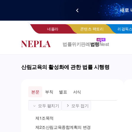
새로 
네
네플라
콘텐츠 팩토리
리걸독스
법률위키
판례
법령
Nest
산림교육의 활성화에 관한 법률 시행령
본문
부칙
별표
서식
모두 펼치기
모두 접기
제
1
조
목적
제
2
조
산림교육종합계획의 변경