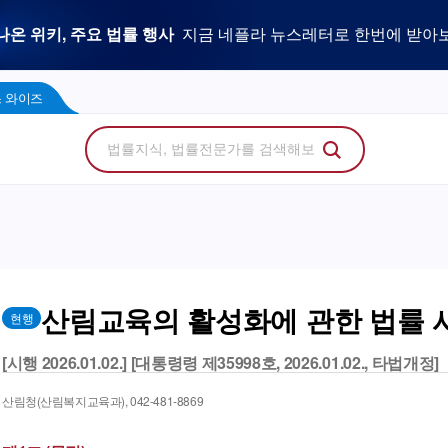
우리 로펌 홈페이지,
사건을 이해하는 만능 어쏘,
나온 위키, 주요 법률 행사
플라 광고 문의
법률 소비자에게 지금 당신의 브랜드를 보여주세
지금 네플라 뉴스레터로 한번에 받아
LegalDocs
사전등록 신청하기
리걸독스 와이즈
프로
콘텐츠 팩토리
에서 기고문 1개로 매일 연성하세요.
Wise
 와이즈
산림교육의 활성화에 관한 법률 
현행
[시행 2026.01.02.] [대통령령 제35998호, 2026.01.02., 타법개정]
산림청(산림복지교육과), 042-481-8869