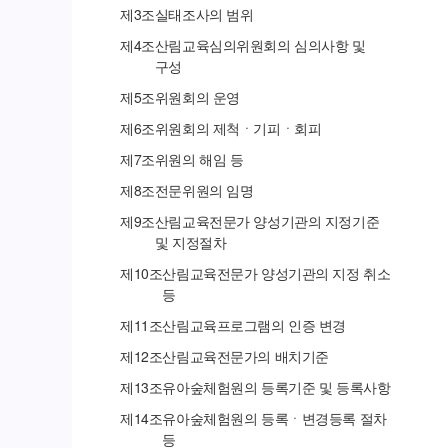
제
3
조
실태조사의 범위
제
4
조
산림교육심의위원회의 심의사항 및
구성
제
5
조
위원회의 운영
제
6
조
위원회의 제척ㆍ기피ㆍ회피
제
7
조
위원의 해임 등
제
8
조
전문위원의 임명
제
9
조
산림교육전문가 양성기관의 지정기준
및 지정절차
제
10
조
산림교육전문가 양성기관의 지정 취소
등
제
11
조
산림교육프로그램의 인증 변경
제
12
조
산림교육전문가의 배치기준
제
13
조
유아숲체험원의 등록기준 및 등록사항
제
14
조
유아숲체험원의 등록ㆍ변경등록 절차
등