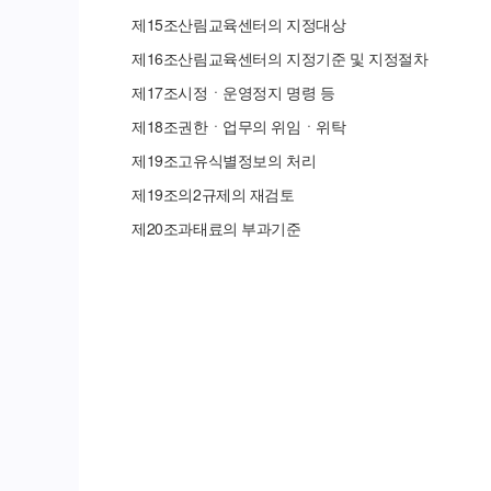
제
15
조
산림교육센터의 지정대상
제
16
조
산림교육센터의 지정기준 및 지정절차
제
17
조
시정ㆍ운영정지 명령 등
제
18
조
권한ㆍ업무의 위임ㆍ위탁
제
19
조
고유식별정보의 처리
제
19
조의
2
규제의 재검토
제
20
조
과태료의 부과기준