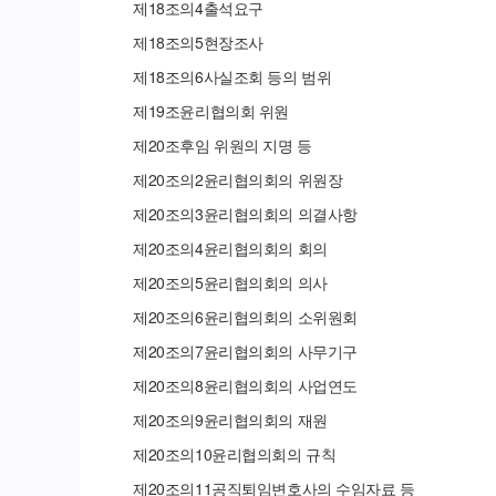
제
18
조의
4
출석요구
제
18
조의
5
현장조사
제
18
조의
6
사실조회 등의 범위
제
19
조
윤리협의회 위원
제
20
조
후임 위원의 지명 등
제
20
조의
2
윤리협의회의 위원장
제
20
조의
3
윤리협의회의 의결사항
제
20
조의
4
윤리협의회의 회의
제
20
조의
5
윤리협의회의 의사
제
20
조의
6
윤리협의회의 소위원회
제
20
조의
7
윤리협의회의 사무기구
제
20
조의
8
윤리협의회의 사업연도
제
20
조의
9
윤리협의회의 재원
제
20
조의
10
윤리협의회의 규칙
제
20
조의
11
공직퇴임변호사의 수임자료 등