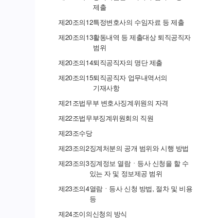
제출
제
20
조의
12
특정변호사의 수임자료 등 제출
제
20
조의
13
활동내역 등 제출대상 퇴직공직자
범위
제
20
조의
14
퇴직공직자의 명단 제출
제
20
조의
15
퇴직공직자 업무내역서의
기재사항
제
21
조
법무부 변호사징계위원의 자격
제
22
조
법무부징계위원회의 직원
제
23
조
수당
제
23
조의
2
징계처분의 공개 범위와 시행 방법
제
23
조의
3
징계정보 열람ㆍ등사 신청을 할 수
있는 자 및 정보제공 범위
제
23
조의
4
열람ㆍ등사 신청 방법, 절차 및 비용
등
제
24
조
이의신청의 방식