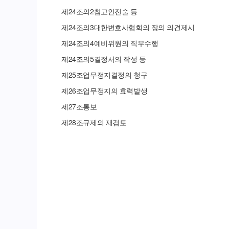
제
24
조의
2
참고인진술 등
제
24
조의
3
대한변호사협회의 장의 의견제시
제
24
조의
4
예비위원의 직무수행
제
24
조의
5
결정서의 작성 등
제
25
조
업무정지결정의 청구
제
26
조
업무정지의 효력발생
제
27
조
통보
제
28
조
규제의 재검토