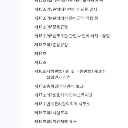
제
13
조의
2
다른 법인에 대한 출자제한 등
제
13
조의
3
손해배상책임에 관한 명시
제
13
조의
4
손해배상 준비금의 적립 등
제
13
조의
5
준용규정
제
13
조의
6
법무조합 관련 서면의 비치ㆍ열람
제
13
조의
7
준용규정
제
14
조
제
15
조
제
16
조
지방변호사회 및 대한변호사협회의
설립인가 신청
제
17
조
총회결의 내용의 보고
제
17
조의
2
변호사의 연수교육시간
제
18
조
법조윤리협의회의 사무소
제
18
조의
2
사실조회
제
18
조의
3
자료제출 요구