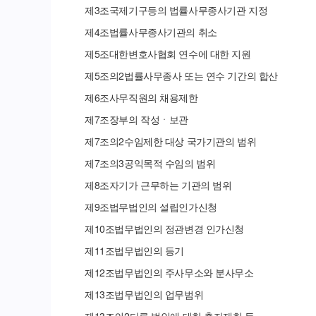
제
3
조
국제기구등의 법률사무종사기관 지정
제
4
조
법률사무종사기관의 취소
제
5
조
대한변호사협회 연수에 대한 지원
제
5
조의
2
법률사무종사 또는 연수 기간의 합산
제
6
조
사무직원의 채용제한
제
7
조
장부의 작성ㆍ보관
제
7
조의
2
수임제한 대상 국가기관의 범위
제
7
조의
3
공익목적 수임의 범위
제
8
조
자기가 근무하는 기관의 범위
제
9
조
법무법인의 설립인가신청
제
10
조
법무법인의 정관변경 인가신청
제
11
조
법무법인의 등기
제
12
조
법무법인의 주사무소와 분사무소
제
13
조
법무법인의 업무범위