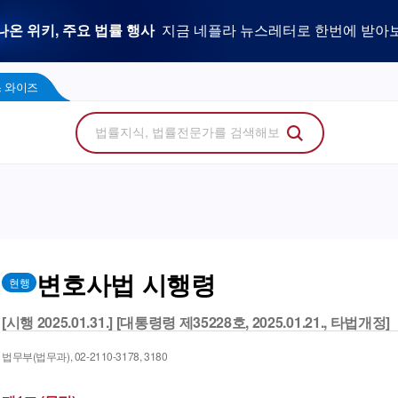
우리 로펌 홈페이지,
사건을 이해하는 만능 어쏘,
나온 위키, 주요 법률 행사
플라 광고 문의
법률 소비자에게 지금 당신의 브랜드를 보여주세
지금 네플라 뉴스레터로 한번에 받아
LegalDocs
사전등록 신청하기
리걸독스 와이즈
프로
콘텐츠 팩토리
에서 기고문 1개로 매일 연성하세요.
Wise
 와이즈
변호사법 시행령
현행
[시행 2025.01.31.] [대통령령 제35228호, 2025.01.21., 타법개정]
법무부(법무과), 02-2110-3178, 3180