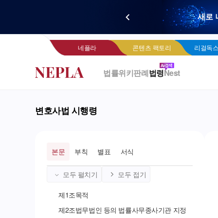
새로 
네
네플라
콘텐츠 팩토리
리걸독스
법률위키
판례
법령
Nest
변호사법 시행령
본문
부칙
별표
서식
모두 펼치기
모두 접기
제
1
조
목적
제
2
조
법무법인 등의 법률사무종사기관 지정