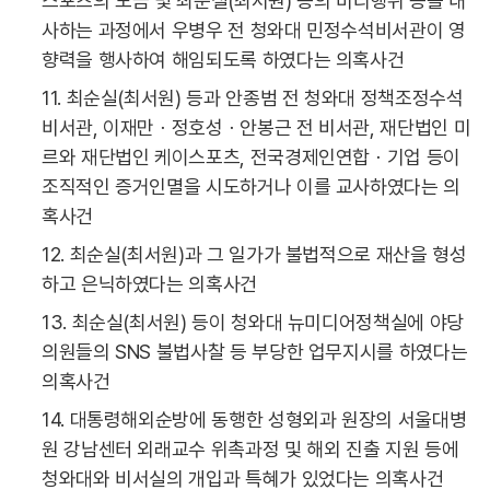
스포츠의 모금 및 최순실(최서원) 등의 비리행위 등을 내
사하는 과정에서 우병우 전 청와대 민정수석비서관이 영
향력을 행사하여 해임되도록 하였다는 의혹사건
11. 최순실(최서원) 등과 안종범 전 청와대 정책조정수석
비서관, 이재만ㆍ정호성ㆍ안봉근 전 비서관, 재단법인 미
르와 재단법인 케이스포츠, 전국경제인연합ㆍ기업 등이
조직적인 증거인멸을 시도하거나 이를 교사하였다는 의
혹사건
12. 최순실(최서원)과 그 일가가 불법적으로 재산을 형성
하고 은닉하였다는 의혹사건
13. 최순실(최서원) 등이 청와대 뉴미디어정책실에 야당
의원들의 SNS 불법사찰 등 부당한 업무지시를 하였다는
의혹사건
14. 대통령해외순방에 동행한 성형외과 원장의 서울대병
원 강남센터 외래교수 위촉과정 및 해외 진출 지원 등에
청와대와 비서실의 개입과 특혜가 있었다는 의혹사건