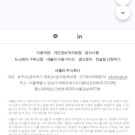
이용약관
개인정보처리방침
공지사항
뉴스레터 구독신청
네플라 이용가이드
광고문의
컨설팅 신청하기
네플라 주식회사
대표 : 최주선(겸직허가 완료)
|
사업자등록번호 : 317-86-01949
|
문의 :
info@nepla.ai
|
주소 : 서울특별시 강남구 테헤란로134 11층
|
대표전화:
02-555-3282
|
통신판매업신고번호:제2025-서울강남-06575호
네플라 위키는 백과사전이 아니며 전문가 개개인이 특정 시점에 작성하는 것이므로 전문가 개인
의 의견이 반영되어 있거나 법령 또는 판례의 변화에 따라 현 시점의 법률에 부합하지 않을 수 있
습니다. 회사는 게시물에 포함된 정보의 정확성, 최신성에 대하여 보장하지 않으며, 오류나 누락
에 대한 법적 또는 기타 책임을 지지 않습니다.
네플라 서비스에 게시된 게시물 중 저작물의 경우 저작권의 보호 대상이 됩니다. 회원의 저작권
보호 및 게시물의 편집 및 기타 관리에 관한 사항은 이용약관 제4장 [게시물 관리 및 저작권 정책]
에 규정되어 있으니 이를 참조하시기 바랍니다. 회원의 게시물에 대하여 자신의 저작권 기타 권리
의 침해가 발생한 경우, 권리자는 권리자 본인의 저작권 기타 권리를 침해한 게시물을 신고하여
회사에 게시중단 요청을 할 수 있습니다.