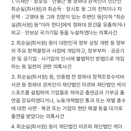
1. 이재만ㆍ정호성ㆍ안봉근 등 청와대 관계인이 민간인
최순실(최서원)과 최순득ㆍ장시호 등 그의 친척이나 차
은택ㆍ고영태 등 그와 친분이 있는 주변인 등[이하 “최순
실(최서원) 등”이라 한다]에게 청와대 문건을 유출하거나
외교ㆍ안보상 국가기밀 등을 누설하였다는 의혹사건
2. 최순실(최서원) 등이 대한민국 정부 상징 개편 등 정부
의 주요 정책결정과 사업에 개입하고, 정부부처ㆍ공공기
관 및 공기업ㆍ사기업의 인사에 불법적인 방법으로 개입
하는 등 일련의 관련 의혹사건
3. 최순실(최서원) 등, 안종범 전 청와대 정책조정수석비
서관 등 청와대 관계인이 재단법인 미르와 재단법인 케이
스포츠를 설립하여 기업들로 하여금 출연금과 기부금 출
연을 강요하였다거나, 노동개혁법안 통과 또는 재벌 총수
에 대한 사면ㆍ복권 또는 기업의 현안 해결 등을 대가로
출연을 받았다는 의혹사건
4. 최순실(최서원) 등이 재단법인 미르와 재단법인 케이