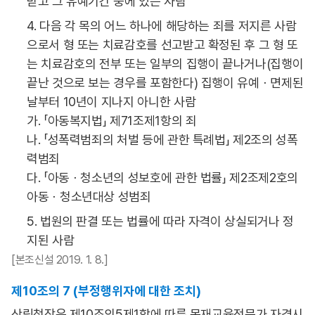
받고 그 유예기간 중에 있는 사람
4. 다음 각 목의 어느 하나에 해당하는 죄를 저지른 사람
으로서 형 또는 치료감호를 선고받고 확정된 후 그 형 또
는 치료감호의 전부 또는 일부의 집행이 끝나거나(집행이
끝난 것으로 보는 경우를 포함한다) 집행이 유예ㆍ면제된
날부터 10년이 지나지 아니한 사람
가. 「아동복지법」 제71조제1항의 죄
나. 「성폭력범죄의 처벌 등에 관한 특례법」 제2조의 성폭
력범죄
다. 「아동ㆍ청소년의 성보호에 관한 법률」 제2조제2호의
아동ㆍ청소년대상 성범죄
5. 법원의 판결 또는 법률에 따라 자격이 상실되거나 정
지된 사람
[본조신설 2019. 1. 8.]
제10조의 7 (부정행위자에 대한 조치)
산림청장은 제10조의5제1항에 따른 목재교육전문가 자격시