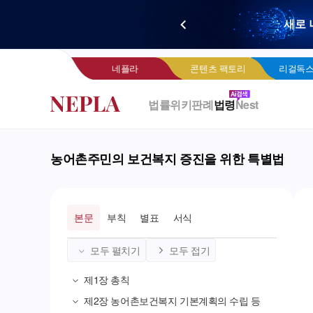
새로 
네
네플라
콘텐츠 팩토리
리걸독스
법률위키
판례
법령
Nest
농어촌주민의 보건복지 증진을 위한 특별법
본문
부칙
별표
서식
모두 펼치기
모두 접기
제1장
총칙
제2장
농어촌보건복지 기본계획의 수립 등