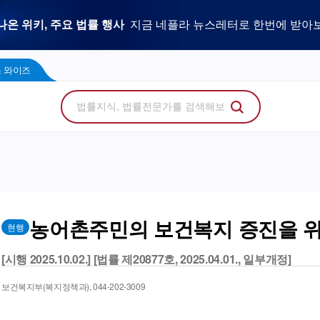
우리 로펌 홈페이지,
사건을 이해하는 만능 어쏘,
나온 위키, 주요 법률 행사
플라 광고 문의
법률 소비자에게 지금 당신의 브랜드를 보여주세
지금 네플라 뉴스레터로 한번에 받아
LegalDocs
사전등록 신청하기
리걸독스 와이즈
프로
콘텐츠 팩토리
에서 기고문 1개로 매일 연성하세요.
Wise
 와이즈
농어촌주민의 보건복지 증진을 
현행
[시행 2025.10.02.] [법률 제20877호, 2025.04.01., 일부개정]
보건복지부(복지정책과), 044-202-3009