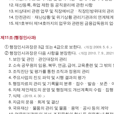
12. 재산등록, 취업 제한 등 공직윤리에 관한 사항
13. 비상대비 관련 업무 및 직장예비군ㆍ직장민방위대의 관
14. 안전관리ㆍ재난상황 및 위기상황 관리기관과의 연계체
15. 제1호부터 제14호까지의 업무와 관련된 금융감독원의 
제11조 (행정인사과)
① 행정인사과장은 3급 또는 4급으로 보한다.
<개정 2009. 5. 6 .>
② 행정인사과장은 다음 사항을 분장한다.
<개정 2010. 7. 9., 2021.
1. 보안 및 관인ㆍ관인대장의 관리
2. 소속 공무원의 임용, 복무, 연금, 급여, 교육훈련 및 그 밖
3. 조직진단 및 평가를 통한 조직과 정원의 관리
4. 주요사업의 진도 파악 및 시행 결과의 평가
5. 행정자료의 관리 및 기록물의 분류ㆍ접수ㆍ발송ㆍ보존ㆍ이
6. 자체 제안제도의 운영 및 행정제도 개선계획의 수립ㆍ집행
7. 삭제
<2019. 4. 30 .>
8. 자금의 운용ㆍ회계 및 결산
9. 국유재산ㆍ물품의 관리 및 물품ㆍ용역ㆍ공사 등의 계약
10. 업무처리절차의 개선, 조직문화의 혁신 등 위원회 내 