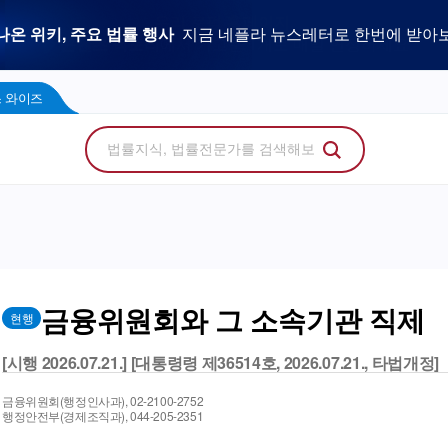
우리 로펌 홈페이지,
사건을 이해하는 만능 어쏘,
나온 위키, 주요 법률 행사
플라 광고 문의
법률 소비자에게 지금 당신의 브랜드를 보여주세
지금 네플라 뉴스레터로 한번에 받아
LegalDocs
사전등록 신청하기
리걸독스 와이즈
프로
콘텐츠 팩토리
에서 기고문 1개로 매일 연성하세요.
Wise
 와이즈
금융위원회와 그 소속기관 직제
현행
[시행 2026.07.21.] [대통령령 제36514호, 2026.07.21., 타법개정]
금융위원회(행정인사과), 02-2100-2752
행정안전부(경제조직과), 044-205-2351