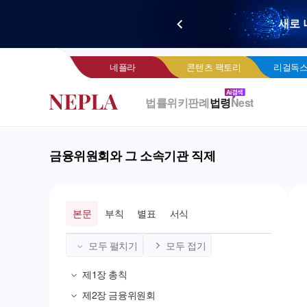
새로 
네
네플라
콘텐츠 팩토리
리걸독스
법률위키
판례
법령
Nest
금융위원회와 그 소속기관 직제
본문
부칙
별표
서식
모두 펼치기
모두 접기
제1장
총칙
제2장
금융위원회