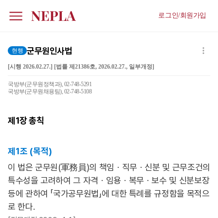
로그인/회원가입
군무원인사법
현행
[시행 2026.02.27.] [법률 제21386호, 2026.02.27., 일부개정]
국방부(군무원정책과), 02-748-5291
국방부(군무원채용팀), 02-748-5108
제1장
총칙
제1조 (목적)
이 법은 군무원(軍務員)의 책임ㆍ직무ㆍ신분 및 근무조건의
특수성을 고려하여 그 자격ㆍ임용ㆍ복무ㆍ보수 및 신분보장
등에 관하여 「국가공무원법」에 대한 특례를 규정함을 목적으
로 한다.