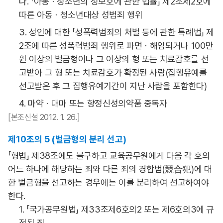
나. 「아동ㆍ청소년의 성보호에 관한 법률」 제2조제2호에
따른 아동ㆍ청소년대상 성범죄 행위
3. 성인에 대한 「성폭력범죄의 처벌 등에 관한 특례법」 제
2조에 따른 성폭력범죄 행위로 파면ㆍ해임되거나 100만
원 이상의 벌금형이나 그 이상의 형 또는 치료감호를 선
고받아 그 형 또는 치료감호가 확정된 사람(집행유예를
선고받은 후 그 집행유예기간이 지난 사람을 포함한다)
4. 마약ㆍ대마 또는 향정신성의약품 중독자
[본조신설 2012. 1. 26.]
제10조의 5 (벌금형의 분리 선고)
「형법」 제38조에도 불구하고 교육공무원에게 다음 각 호의
어느 하나에 해당하는 죄와 다른 죄의 경합범(競合犯)에 대
한 벌금형을 선고하는 경우에는 이를 분리하여 선고하여야
한다.
1. 「국가공무원법」 제33조제6호의2 또는 제6호의3에 규
정된 죄