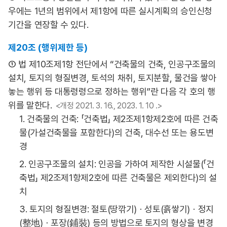
우에는 1년의 범위에서 제1항에 따른 실시계획의 승인신청
기간을 연장할 수 있다.
제20조 (행위제한 등)
① 법 제10조제1항 전단에서 “건축물의 건축, 인공구조물의
설치, 토지의 형질변경, 토석의 채취, 토지분할, 물건을 쌓아
놓는 행위 등 대통령령으로 정하는 행위”란 다음 각 호의 행
위를 말한다.
<개정 2021. 3. 16., 2023. 1. 10 .>
1. 건축물의 건축: 「건축법」 제2조제1항제2호에 따른 건축
물(가설건축물을 포함한다)의 건축, 대수선 또는 용도변
경
2. 인공구조물의 설치: 인공을 가하여 제작한 시설물(「건
축법」 제2조제1항제2호에 따른 건축물은 제외한다)의 설
치
3. 토지의 형질변경: 절토(땅깎기)ㆍ성토(흙쌓기)ㆍ정지
(整地)ㆍ포장(鋪裝) 등의 방법으로 토지의 형상을 변경