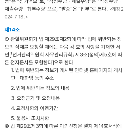
등”은 “선거벽보”로, “작성수량ㆍ제출수량”은 “작성수량ㆍ
제출수량ㆍ첩부수량”으로, “발송”은 “첩부”로 본다.
<개정 2
024. 7. 18 .>
제14조
① 관할위원회가 법 제29조제2항에 따라 법에 위반되는 정
보의 삭제를 요청할 때에는 다음 각 호의 사항을 기재한 서
면[「선거관리위원회 사무관리규칙」 제3조(정의)제5호에 따
른 전자문서를 포함한다]으로 한다.
1. 법에 위반되는 정보가 게시된 인터넷 홈페이지의 게시
판ㆍ대화방 등의 주소
2. 법에 위반되는 정보의 내용
3. 요청근거 및 요청내용
4. 요청사항의 이행기간
5. 불응시 조치사항
② 법 제29조제3항에 따른 이의신청은 별지 제14호서식에