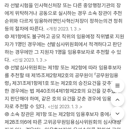
라 선발시험을 인사혁신처장 또는 다른 중앙행정기관의 장
에게 위탁하거나 공동으로 실시하는 경우 소속 장관이 추천
순위와 다르게 임용하려면인사혁신처장이 정하는의견 청취
등의 절차에 따른다.
<개정 2023. 1. 3 .>
② 제1항에도 불구하고 공모 직위의 임용예정 직위별로 지원
자가 1명인 경우에는 선발심사위원회에서 적격하다고 판단
하는 경우에만 그 지원자 1명을 임용후보자로 추천할 수 있
다.
<신설 2023. 1. 3 .>
③ 선발심사위원회는 제1항 또는 제2항에 따라 임용후보자
를 추천할 때 제15조제2항제2호의 공무원이 「공무원임용
령」 제31조제1항제1호 또는 제2호의 승진요건을 갖추지 못
한 경우에는 법 제40조의4제1항제2호의 요건을 갖추었는
지 판단해야 하며, 같은 호의 요건을 갖춘 경우에 임용후보
자로 추천할 수 있다.
<신설 2023. 1. 3 .>
④ 소속 장관은 제1항 또는 제2항의 임용후보자 중에서 법
제28조의6에 따른 고위공무원임용심사위원회의 심사대상