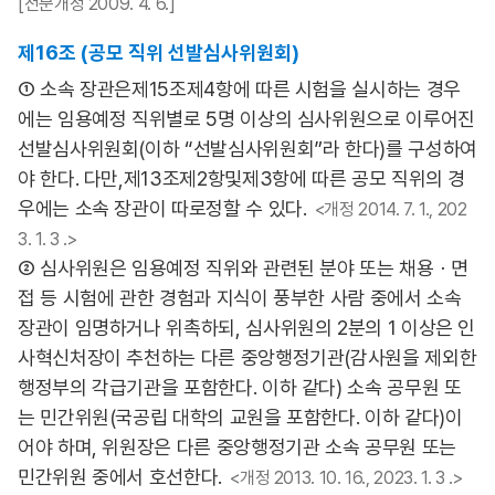
[전문개정 2009. 4. 6.]
제16조 (공모 직위 선발심사위원회)
① 소속 장관은제15조제4항에 따른 시험을 실시하는 경우
에는 임용예정 직위별로 5명 이상의 심사위원으로 이루어진
선발심사위원회(이하 “선발심사위원회”라 한다)를 구성하여
야 한다. 다만,제13조제2항및제3항에 따른 공모 직위의 경
우에는 소속 장관이 따로정할 수 있다.
<개정 2014. 7. 1., 202
3. 1. 3 .>
② 심사위원은 임용예정 직위와 관련된 분야 또는 채용ㆍ면
접 등 시험에 관한 경험과 지식이 풍부한 사람 중에서 소속
장관이 임명하거나 위촉하되, 심사위원의 2분의 1 이상은 인
사혁신처장이 추천하는 다른 중앙행정기관(감사원을 제외한
행정부의 각급기관을 포함한다. 이하 같다) 소속 공무원 또
는 민간위원(국공립 대학의 교원을 포함한다. 이하 같다)이
어야 하며, 위원장은 다른 중앙행정기관 소속 공무원 또는
민간위원 중에서 호선한다.
<개정 2013. 10. 16., 2023. 1. 3 .>