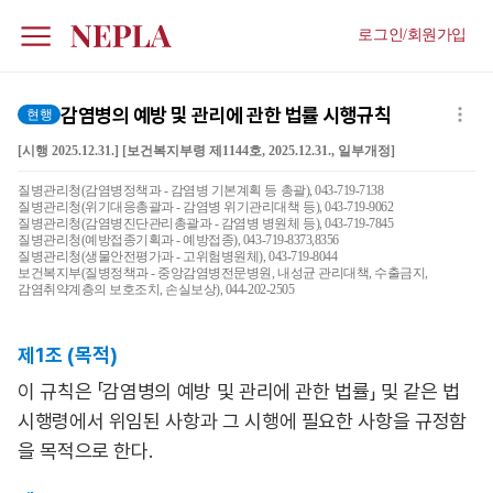
로그인/회원가입
감염병의 예방 및 관리에 관한 법률 시행규칙
현행
[시행 2025.12.31.] [보건복지부령 제1144호, 2025.12.31., 일부개정]
질병관리청(감염병정책과 - 감염병 기본계획 등 총괄), 043-719-7138
질병관리청(위기대응총괄과 - 감염병 위기관리대책 등), 043-719-9062
질병관리청(감염병진단관리총괄과 - 감염병 병원체 등), 043-719-7845
질병관리청(예방접종기획과 - 예방접종), 043-719-8373,8356
질병관리청(생물안전평가과 - 고위험병원체), 043-719-8044
보건복지부(질병정책과 - 중앙감염병전문병원, 내성균 관리대책, 수출금지,
감염취약계층의 보호조치, 손실보상), 044-202-2505
제1조 (목적)
이 규칙은 「감염병의 예방 및 관리에 관한 법률」 및 같은 법
시행령에서 위임된 사항과 그 시행에 필요한 사항을 규정함
을 목적으로 한다.