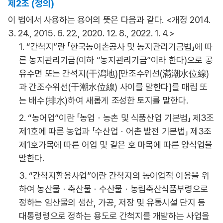
제2조 (정의)
이 법에서 사용하는 용어의 뜻은 다음과 같다. <개정 2014.
3. 24., 2015. 6. 22., 2020. 12. 8., 2022. 1. 4.>
1. “간척지”란 「한국농어촌공사 및 농지관리기금법」에 따
른 농지관리기금(이하 “농지관리기금”이라 한다)으로 공
유수면 또는 간석지(干潟地)[만조수위선(滿潮水位線)
과 간조수위선(干潮水位線) 사이를 말한다]를 매립 또
는 배수(排水)하여 새롭게 조성한 토지를 말한다.
2. “농어업”이란 「농업ㆍ농촌 및 식품산업 기본법」 제3조
제1호에 따른 농업과 「수산업ㆍ어촌 발전 기본법」 제3조
제1호가목에 따른 어업 및 같은 호 마목에 따른 양식업을
말한다.
3. “간척지활용사업”이란 간척지의 농어업적 이용을 위
하여 농산물ㆍ축산물ㆍ수산물ㆍ농림축산식품부령으로
정하는 임산물의 생산, 가공, 저장 및 유통시설 단지 등
대통령령으로 정하는 용도로 간척지를 개발하는 사업을