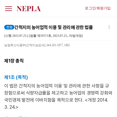
로그인/회원가입
간척지의 농어업적 이용 및 관리에 관한 법률
현행
[시행 2023.07.25.] [법률 제19571호, 2023.07.25., 타법개정]
농림축산식품부(간척지농업과), 044-201-1877, 1882
제1장
총칙
제1조 (목적)
이 법은 간척지의 농어업적 이용 및 관리에 관한 사항을 규
정함으로써 식량자급률을 제고하고 농어업의 경쟁력 강화와
국민경제 발전에 이바지함을 목적으로 한다. <개정 2014.
3. 24.>