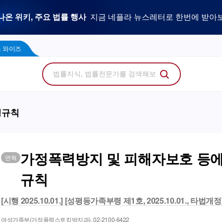
우리 로펌 홈페이지,
사건을 이해하는 만능 어쏘,
나온 위키, 주요 법률 행사
플라 광고 문의
법률 소비자에게 지금 당신의 브랜드를 보여주세
지금 네플라 뉴스레터로 한번에 받아
LegalDocs
사전등록 신청하기
리걸독스 와이즈
프로
콘텐츠 팩토리
에서 기고문 1개로 매일 연성하세요.
Wise
 와이즈
행규칙
가정폭력방지 및 피해자보호 등에
연혁
규칙
[시행 2025.10.01.] [성평등가족부령 제1호, 2025.10.01., 타법개정
여성가족부(가정폭력스토킹방지과), 02-2100-6422