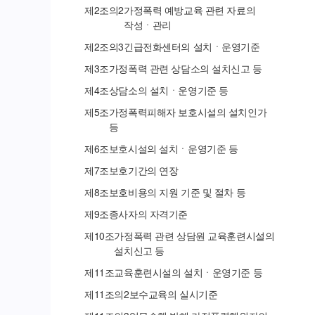
제
2
조의
2
가정폭력 예방교육 관련 자료의
작성ㆍ관리
제
2
조의
3
긴급전화센터의 설치ㆍ운영기준
제
3
조
가정폭력 관련 상담소의 설치신고 등
제
4
조
상담소의 설치ㆍ운영기준 등
제
5
조
가정폭력피해자 보호시설의 설치인가
등
제
6
조
보호시설의 설치ㆍ운영기준 등
제
7
조
보호기간의 연장
제
8
조
보호비용의 지원 기준 및 절차 등
제
9
조
종사자의 자격기준
제
10
조
가정폭력 관련 상담원 교육훈련시설의
설치신고 등
제
11
조
교육훈련시설의 설치ㆍ운영기준 등
제
11
조의
2
보수교육의 실시기준