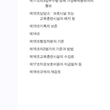
제
11
조의
3
업무수행 방해 가정폭력행위자의
통보
제
12
조
상담소ㆍ보호시설 또는
교육훈련시설의 폐지 등
제
13
조
기록의 보존
제
14
조
제
15
조
행정처분의 기준
제
15
조의
2
평가의 기준과 방법
제
16
조
교육훈련시설의 수강료
제
17
조
치료보호비용의 지급절차 등
제
18
조
규제의 재검토