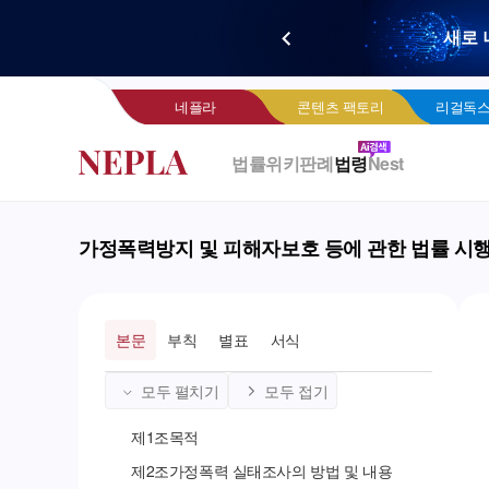
새로 
네
네플라
콘텐츠 팩토리
리걸독스
법률위키
판례
법령
Nest
가정폭력방지 및 피해자보호 등에 관한 법률 시
본문
부칙
별표
서식
모두 펼치기
모두 접기
제
1
조
목적
제
2
조
가정폭력 실태조사의 방법 및 내용