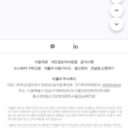
이용약관
개인정보처리방침
공지사항
뉴스레터 구독신청
네플라 이용가이드
광고문의
컨설팅 신청하기
네플라 주식회사
대표 : 최주선(겸직허가 완료)
|
사업자등록번호 : 317-86-01949
|
문의 :
info@nepla.ai
|
주소 : 서울특별시 강남구 테헤란로134 11층
|
대표전화:
02-555-3282
|
통신판매업신고번호:제2025-서울강남-06575호
네플라 위키는 백과사전이 아니며 전문가 개개인이 특정 시점에 작성하는 것이므로 전문가 개인
의 의견이 반영되어 있거나 법령 또는 판례의 변화에 따라 현 시점의 법률에 부합하지 않을 수 있
습니다. 회사는 게시물에 포함된 정보의 정확성, 최신성에 대하여 보장하지 않으며, 오류나 누락
에 대한 법적 또는 기타 책임을 지지 않습니다.
네플라 서비스에 게시된 게시물 중 저작물의 경우 저작권의 보호 대상이 됩니다. 회원의 저작권