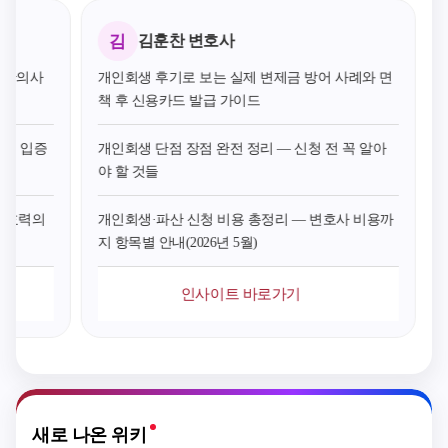
(추진위원회가 구성
술대회 2025 한국형
능의 주요한
되지 아니한 구역에
사·법무정책연구원 ·
대한 권한을
김
김훈찬 변호사
한함)의 해제를 요청
서울대학교 법학연구
인공지능 
하는 경우 시ㆍ도지
소 공동학술대회 202
서비스를 
 반의사
개인회생 후기로 보는 실제 변제금 방어 사례와 면
사 또는 대도시의 시
5. 8. 1. 2 세미나 한국
이용에 제공한
책 후 신용카드 발급 가이드
장은 지방도시계획위
법제연구원 제5차 AI
공지능에 대
원회의 심의를 거쳐
법제연구포럼 국회
권한이 없거
관계 입증
개인회생 단점 장점 완전 정리 — 신청 전 꼭 알아
정비구역의 지정을
세미나 2025. 8. 8. 3
제한적이고,
야 할 것들
해제할 수 있다고 규
세미나 (사)한국사내
능을 활용하
정하고 있는바, 도시
변호사회 & 법무법인
된 결과물을
환경정비사업을 조합
YK 공동주최 개정 상
나 서비스로
의 효력의
개인회생·파산 신청 비용 총정리 — 변호사 비용까
이 아닌 토지등소유
법 세미나 2025. 8. 11.
는 경우는 
지 항목별 안내(2026년 5월)
자가 직접 시행하려
4 변호사대회 대한변
해당한다. -
는 경우에도, 토지등
호사협회 제33회 법
제품 또는 
인사이트 바로가기
소유자를 사업시행자
의 지배를 위한 변호
실제로 제
로 하여 「도시 및 주
사대회 2025. 8. 25. 5
하므로 제3
거환경정비법」 제28
세미나 2025년 한국
서 제품을 
조에 따른 사업시행
환경법학회 대학생·
나 서비스에
인가를 신청하기 전
대학원생 논문경진대
여 전달했다
에는 같은 법 제4조의
회 및 특별세미나 202
로 인공지능
3제4항제3호가 적용
5. 8. 29. ▶ 2025년 8
나 서비스를
새로 나온 위키
되는지? ＜ 질의 배경
월 주요 법률 행사 상
은 자가 이