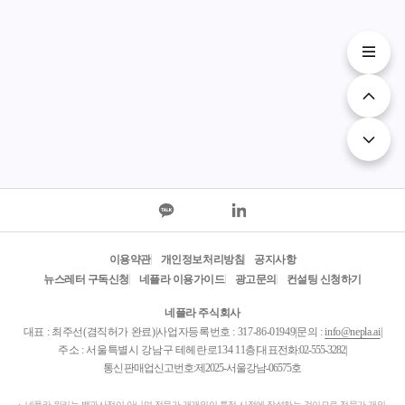
경정비사업을 조합이
안 연구(II) -담보법·
용자는 반드
아닌 토지등소유자가
불법행위법의 현대
적 이용자일
직접 시행하려는 경
화-(2025. 8. 1.) 2. 한
구하지 않는다.
우에도, 토지등소유
국법제연구원 제5차
OpenAI의 S
자를 사업시행자로
AI 법제연구포럼 국
용하여 콘텐
하여 「도시 및 주거
회 세미나 📢 주제 인
작 및 제공
환경정비법」 제28조
공지능기본법의 발전
버 o 영향받는
에 따른 사업시행인
방향 모색 : 혁신과 신
acted perso
가를 신청하기 전에
뢰 사이의 균형적 해
능제품 또는
는 같은 법 제4조의3
법 📅 일시 2025. 8. 8.
능서비스에
제4항제3호가 적용됩
(토) 09:30~12:30 🏢 장
자신의 생명
니다. 【이유】 「도
소 국회의원회관 제2
안전 및 기
시 및 주거환경정비
소회의실 🔴 유튜브
대한 영향을
법」(이하 “도시정비
유튜브 스트리밍 🚩
(기본법 제2
이용약관
개인정보처리방침
공지사항
법”이라 함) 제2조제9
주최 한국법제연구
- 이용자일 
뉴스레터 구독신청
네플라 이용가이드
광고문의
컨설팅 신청하기
호가목에서는 도시환
원, 국회입법조사처,
만 이용자가
네플라 주식회사
경정비사업의 경우에
한국데이터법정책학
도 중대한 
대표 : 최주선(겸직허가 완료)
|
사업자등록번호 : 317-86-01949
|
문의 :
info@nepla.ai
|
는 정비구역안에 소
회, 최민희 의원실, 최
는 경우라면
주소 : 서울특별시 강남구 테헤란로134 11층
|
대표전화:
02-555-3282
|
재한 토지 또는 건축
형두 의원실, 황정아
으로 영향을
통신판매업신고번호:제2025-서울강남-06575호
물의 소유자 또는 그
의원실 📝 신청방법
로 포함한다.
지상권자를 “토지등
별도 링크 확인 (※ 행
영향 판단시
네플라 위키는 백과사전이 아니며 전문가 개개인이 특정 시점에 작성하는 것이므로 전문가 개인