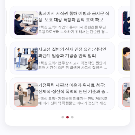
＞ ○ 민원인은 조합을
세 1. 2025 한국형사·
당한다. - 
설립하지 않고 토지
법무정책연구원 · 서
반적으로 제
홈페이지 저작권 침해 예방과 공지문 작
등소유자가 직접 도
울대학교 법학연구소
접 상대방을
성: 보호 대상 특정과 법적 효력 확보 요
시환경정비사업을 시
공동학술대회 📢 주
고, 간접적
건
하
<핵심 요약> 기업의 홈페이지 콘텐츠를 무단
행하려는 경우에는
제 글로벌스탠더드에
인공지능 
도용으로부터 보호하기 위해서는 단순한 경고
채
를 넘어 구체적인 금지 행위를 명시한 공지문이
추진위원회를 구성할
맞는 민법개정방안
서비스에 영
상
필수적이다. 저작권 침해 분쟁 발생 시 적법한
필요가 없으므로 이
연구(II) -담보법·불법
거나 제공 
권리를 주장하려면 보호 대상을 정확히 특정하
구
사고성 질병의 산재 인정 요건: 상당인
고
러한 경우에는 「도
행위법의 현대화- 📅
여하는 자는
과관계 입증과 기왕증 반박 법리
시 및 주거환경정비
일시 2025. 8. 1.(금) 1
다. - 이용
법」 제4조의3제4항
3:00-18:30 🏢 장소 서
인공지능 
<핵심 요약> 업무상 사고가 직접적인 원인이
죄
되어 시간이 흐른 뒤 발생한 사고성 질병은 산
제3호가 적용되는지
울대학교 우천법학관
서비스의 일
문
업재해보상보험법 상 정당한 보호 대상에 해당
않는다고 보아 이에
김앤장강의실(201호),
ㆍ변경이 있
한다. 이를 인정받기 위해서는 질병과 사고 사
및
이의 상당인과관계 입증이 필수적이며 회사 측
대하여 국토교통부에
태평양강의실(203호)
I나 기본적 
가정폭력 재판상 이혼과 위자료 청구:
의 단
질의하였는데, 국토
🖥️ Zoom 온라인 참가
에 그치는 
행
신체적·정신적 폭력의 판단 기준과 증거
교통부로부터 이 경
🚩 주최 한국형사·법
당하므로, 
확보 방안
<핵심 요약> 가정폭력 피해자는 민법 제840조
우에도 위 규정의 적
무정책연구원, 서울
의 주요한 
되
에 따라 신체적 폭행뿐만 아니라 정신적·재산상
용 대상이 된다는 답
대학교 법학연구소
한 권한 없
피해를 입은 경우에도 재판상 이혼 및 위자료
청구를 진행할 수 있다. 특히 가스라이팅이나
변을 받자, 이에 이의
🤝 후원 법무부 🔗 행
인터페이스
작
폭언 등 눈에 보이지 않는 정신적 폭력은
가 있어 직접 법제처
사 안내 [공동학술대
통해 허용되
에 법령해석을 요청
회] 글로벌스탠더드
내에서만 그
함. 【회답】 도시환
에 맞는 민법개정방
사용할 수 있다