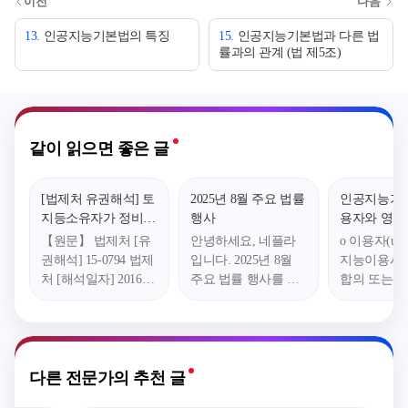
이전
다음
13
.
인공지능기본법의 특징
15
.
인공지능기본법과 다른 법
률과의 관계 (법 제5조)
같이 읽으면 좋은 글
[법제처 유권해석] 토
2025년 8월 주요 법률
인공지능기
지등소유자가 정비구
행사
용자와 영향
역등의 지정 해제를
【원문】 법제처 [유
안녕하세요, 네플라
o 이용자(user
요청할 수 있는 범위
권해석] 15-0794 법제
입니다. 2025년 8월
지능이용사
(「도시 및 주거환경
처 [해석일자] 201603
주요 법률 행사를 안
합의 또는 
정비법」 제4조의3제
30 【질의요지】
내드립니다. ▶ 2025
라 인공지능
4항제3호 관련)
「도시 및 주거환경
년 8월 주요 법률 행
나 서비스를
정비법」 제4조의3제
사 요약 ※ 일정은 시
아 이용하는
4항제3호에서는 토지
작일 기준으로 나열
미한다. (기
등소유자의 100분의
되었습니다. 순번 분
조 제8호) 
다른 전문가의 추천 글
30 이상이 정비구역
류 행사명 일시 1 학
이용사업자