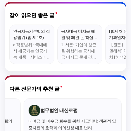
같이 읽으면 좋은 글
인공지능기본법의 적
공사대금 미지급 해
[법제처 유권
용범위 (법 제4조)
결 및 떼인 돈 확실히
기과열지구
받는 법: 소멸시효 3
사업의 건축
o 적용범위 : 국내에
1. 서론: 기업의 생존
【원문】 법
년의 골든타임 사수
토지를 양수
서 제공되는 인공지
을 위협하는 공사대
권해석] 21-0
와 가압류·강제집행
조합원 자격
능 제품ㆍ서비스 +
금 미지급 문제 건설
처 [해석일자] 
성공 전략
받는 요건 중
(역외 적용) 국외에서
및 도급 현장에서 가
20 【질의
주택자인 
이루어진 행위라도
장 빈번하게 발생하
「도시 및 
유지해야 하
국내 시장 또는 이용
면서도 기업의 존립
정비법」(이
기간 및 거
자에게 영향을 미치
을 흔드는 치명적인
정비법”이라 
의미(「도시
는 경우 - 영리ㆍ비영
문제가 바로 '공사대
조제2항제4호
다른 전문가의 추천 글
환경정비법」
리 불문, 민간ㆍ공공
금 미지급'입니다. 계
은 법 시행령
제2항제4호 
불문 o 적용제외 : 국
약에 따라 공사를 성
제1항에서는
방 또는 국가안보 목
실히 완료했음에도
법」 제63
법무법인 태산로펌
적으로'만' 개발ㆍ이
상대방이 대금 지급
따른 투기
용되는 인공지능 - 국
을 미루는 상황은, 초
지정된 지역
: 합의
대여금 및 미수금 회수를 위한 지급명령: 객관적 입
방정보ㆍ방위사업 업
기 비용 부담이 막대
건축사업 
증자료의 효력과 이의신청 대응 법리
무만을 수행하기 위
한 공사 업무의 특성
가 후 또는