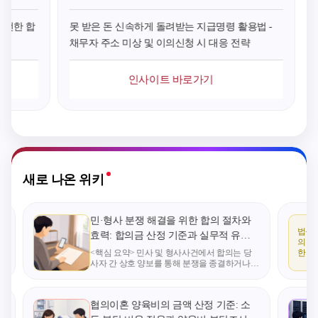
해서 개발ㆍ이용되는
상 단순한 금전적 불
업 관리처
안전한 합
못 받은 돈 신속하게 돌려받는 지급명령 활용법 -
인공지능으로서 국방
편함을 넘어 사업 운
후 해당 정
채무자 주소 미상 및 이의신청 시 대응 전략
부장관이 지정하는
영 전반에 씻을 수 없
건축물 또는
업무 - 국가정보ㆍ경
는 타격을 줍니다.
양수한 자는
제안보 업무만을 수
"조금만 기다려주면
이 될 수 없
인사이트 바로가기
행하기 위해서 개발
주겠다"는 말만 믿고
하면서, 양도
ㆍ이용되는 인공지능
기다리다가는 가장
대 1주택자
으로서 국가정보원장
중요한 법적 골든타
하는 주택에
이 지정하는 업무 - 기
임을 놓치게 될 수 있
유기간 및 
술보호ㆍ공공안전 업
습니다. 2. 기본적인
이 각각 10
무만을 수행하기 위
대처법 요약: 증거 확
5년 이상인
새로 나온 위키
해서 개발ㆍ이용되는
보부터 본안 소송까
그 양도인
인공지능으로서 경찰
지 공사대금 회수를
그 건축물 
청장이 지정하는 업
위한 첫걸음은 철저
를 양수한 
민·형사 분쟁 해결을 위한 합의 절차와
무 * 다중용도(예컨대
한 입증 자료의 수집
원이 될 수 
법률
효력: 합의금 산정 기준과 실무적 유의
국방 목적 + 기타 목
입니다. 기본이 되는
정하고 있는
의 부
사항
<핵심 요약> 민사 및 형사사건에서 합의는 당
적)의 경우 적용범위
계약서 외에도 공사
사업의 건축
한
사자 간 상호 양보를 통해 분쟁을 종결하거나
에 포섭됨
진행 과정을 보여주
토지를 양수
당
형사 처벌 수위를 낮추는 핵심적인 법적 절차이
는 문자 메시지, 세금
도시정비법 
다. 대여금 반환이나 손해배상 등 민사 분쟁뿐
측
만 아니라 폭행, 사기, 성범죄 등 형사사건에서
계산서, 거래 영수증
2항제4호에 
협의이혼 양육비의 금액 산정 기준: 소
등을 최대한 확보해
합원 자격을