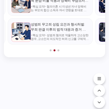
거
득 분담 비율 적용과 양육비 부담조서의
야 합니다. 상대방이
기 위해서는
법적 효력
<핵심 요약> 협의이혼 시 미성년 자녀 양육비
채무 자체를 부인하
인이 해당 
상
는 부모의 합산 소득과 자녀 연령을 토대로 한
지 않는다면 비용과
한 소유기간
양육비 산정 기준표를 참고하여 일차적으로 객
관적인 금액을 산출한다. 실무에서는 이 기초
시간이 절감되는 서
거주기간 요
금액에 자녀의 특수한 의료비나 부모의 재산 및
면 심리 절차인 '지급
두 갖추어야
배
성범죄 무고죄 성립 요건과 형사처벌:
명령'을 신청하는 것
아니면 소유
무죄 판결 이후의 법적 대응과 증거 수
이 유리합니다. 하지
건 또는 거
집 방법
인
<핵심 요약> 성범죄 혐의로 억울하게 고소당한
결
경우, 고소인의 의도적인 허위 신고를 구체적으
만 이의제기나 다툼
건 중 어느 
i
로 입증해야만 무고죄가 성립한다. 법원의 무죄
이 예상된다면 즉각
건만 갖추면
소
판결이 곧바로 무고죄 인정으로 이어지지 않으
상대방에게 내용증명
＜ 질의 배경
므로, 사건 초기부터 객관적인 정황 자료와 명
을 발송하고, 채무자
인은 위 질
의 재산을 묶어두는
대한 국토
'가압류' 조치를 취한
회신에 이견
뒤 정식 '민사소송'을
법제처에 
제기해야 합니다. 진
요청함. 【
앤솔 법률사무소 강
사안의 경우
정한 대표변호사의
택에 대한 
심층 해설: 소멸시효
요건과 거주
3년의 함정과 집행의
건을 모두 
실효성 3. 진앤솔 법
합니다. 【
률사무소 강정한 대
시정비법 제