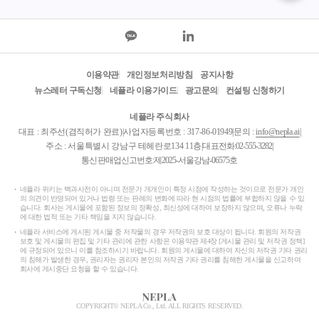
표변호사의 심층 해
항제4호에서
설: 소멸시효 3년의
사업의 건축
함정과 집행의 실효
토지를 양수
성 법률적으로 공사
조합원 자격
대금 분쟁에서 가장
받을 수 있
이용약관
개인정보처리방침
공지사항
주의해야 할 함정은
로 양도인이
뉴스레터 구독신청
네플라 이용가이드
광고문의
컨설팅 신청하기
바로 '소멸시효'입니
는 주택에 대
다. 일반적인 민사 채
기간 및 거
네플라 주식회사
권의 시효가 10년인
유지할 것을
대표 : 최주선(겸직허가 완료)
|
사업자등록번호 : 317-86-01949
|
문의 :
info@nepla.ai
|
것과 달리, 공사대금
고 있는데,
주소 : 서울특별시 강남구 테헤란로134 11층
|
대표전화:
02-555-3282
|
채권은 민법 제163조
서의 “및”은 
통신판매업신고번호:제2025-서울강남-06575호
제3호 에 따라 단 '3
“그 밖에”, 
년'의 단기소멸시효
으로 문장에
네플라 위키는 백과사전이 아니며 전문가 개개인이 특정 시점에 작성하는 것이므로 전문가 개인
가 적용됩니다. 이 기
종류의 성분
의 의견이 반영되어 있거나 법령 또는 판례의 변화에 따라 현 시점의 법률에 부합하지 않을 수 있
습니다. 회사는 게시물에 포함된 정보의 정확성, 최신성에 대하여 보장하지 않으며, 오류나 누락
간이 경과하면 법적
할 때 쓰는 
에 대한 법적 또는 기타 책임을 지지 않습니다.
으로 대금을 청구할
“및”이 문장
네플라 서비스에 게시된 게시물 중 저작물의 경우 저작권의 보호 대상이 됩니다. 회원의 저작권
보호 및 게시물의 편집 및 기타 관리에 관한 사항은 이용약관 제4장 [게시물 관리 및 저작권 정책]
권리 자체가 소멸해
종류의 성분
에 규정되어 있으니 이를 참조하시기 바랍니다. 회원의 게시물에 대하여 자신의 저작권 기타 권리
버립니다. 따라서 지
하는 경우에
의 침해가 발생한 경우, 권리자는 권리자 본인의 저작권 기타 권리를 침해한 게시물을 신고하여
회사에 게시중단 요청을 할 수 있습니다.
급 지연이 발생했다
된 성분들 
면 내용증명을 통한
동으로 언급
이행 최고와 소송 제
미일 수도 있
COPYRIGHT© NEPLA Co., Ltd. ALL RIGHTS RESERVED.
기 등 시효 중단 조치
히 열거된 