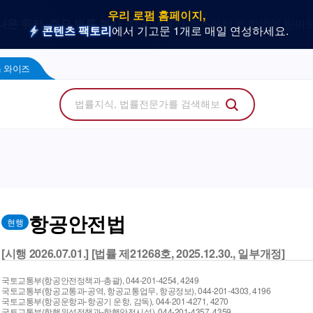
우리 로펌 홈페이지,
사건을 이해하는 만능 어쏘,
나온 위키, 주요 법률 행사
플라 광고 문의
법률 소비자에게 지금 당신의 브랜드를 보여주세
지금 네플라 뉴스레터로 한번에 받아
LegalDocs
사전등록 신청하기
리걸독스 와이즈
프로
콘텐츠 팩토리
에서 기고문 1개로 매일 연성하세요.
Wise
 와이즈
항공안전법
현행
[시행 2026.07.01.] [법률 제21268호, 2025.12.30., 일부개정]
국토교통부(항공안전정책과-총괄), 044-201-4254, 4249
국토교통부(항공교통과-공역, 항공교통업무, 항공정보), 044-201-4303, 4196
국토교통부(항공운항과-항공기 운항, 감독), 044-201-4271, 4270
국토교통부(항행위성정책과-항행안전시설), 044-201-4357, 4359