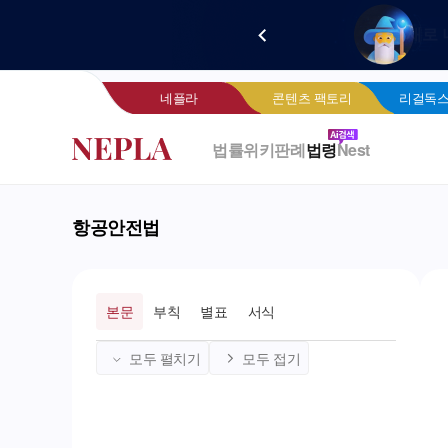
새로 
네
네플라
콘텐츠 팩토리
리걸독스
법률위키
판례
법령
Nest
항공안전법
본문
부칙
별표
서식
모두 펼치기
모두 접기