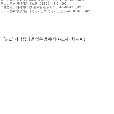
국토교통부(첨단항공과-드론), 044-201-4315, 4290
국토교통부(항공자격국제협력팀-항공자격), 044-201-4245, 4257
국토교통부(항공기술과-항공기등록, 항공기 인증), 044-201-4285, 4292
[별표] 자격증명별 업무범위(제36조제1항 관련)