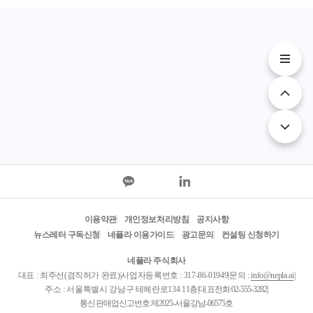
이용약관
개인정보처리방침
공지사항
뉴스레터 구독신청
네플라 이용가이드
광고문의
컨설팅 신청하기
네플라 주식회사
대표 : 최주선(겸직허가 완료)
|
사업자등록번호 : 317-86-01949
|
문의 :
info@nepla.ai
|
주소 : 서울특별시 강남구 테헤란로134 11층
|
대표전화:
02-555-3282
|
통신판매업신고번호:제2025-서울강남-06575호