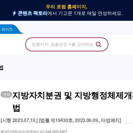
우리 로펌 홈페이지,
사건을 이해하는 만능 어쏘,
나온 위키, 주요 법률 행사
플라 광고 문의
법률 소비자에게 지금 당신의 브랜드를 보여주세
지금 네플라 뉴스레터로 한번에 받아
LegalDocs
사전등록 신청하기
리걸독스 와이즈
프로
콘텐츠 팩토리
에서 기고문 1개로 매일 연성하세요.
Wise
 와이즈
법
지방자치분권 및 지방행정체제개
연혁
법
[시행 2023.07.10.] [법률 제19430호, 2023.06.09., 타법폐지]
행정안전부(자치분권제도과), 044-205-3307