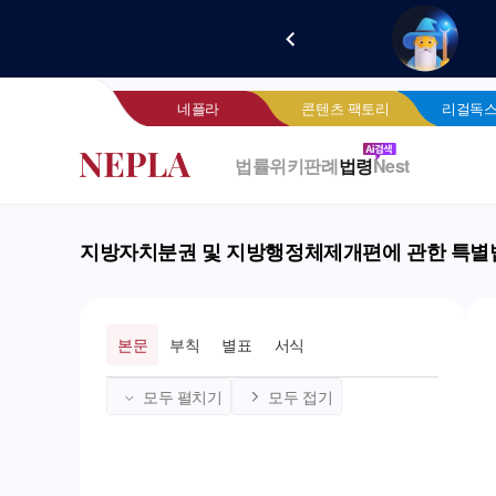
새로 
네
네플라
콘텐츠 팩토리
리걸독스
법률위키
판례
법령
Nest
지방자치분권 및 지방행정체제개편에 관한 특별
본문
부칙
별표
서식
모두 펼치기
모두 접기