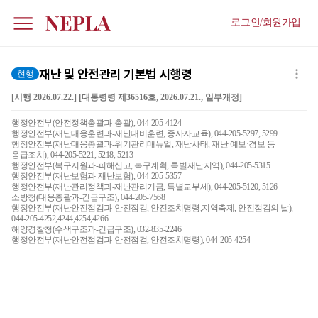
로그인/회원가입
재난 및 안전관리 기본법 시행령
현행
[시행 2026.07.22.] [대통령령 제36516호, 2026.07.21., 일부개정]
행정안전부(안전정책총괄과-총괄), 044-205-4124
행정안전부(재난대응훈련과-재난대비훈련, 종사자교육), 044-205-5297, 5299
행정안전부(재난대응총괄과-위기관리매뉴얼, 재난사태, 재난 예보·경보 등
응급조치), 044-205-5221, 5218, 5213
행정안전부(복구지원과-피해신고, 복구계획, 특별재난지역), 044-205-5315
행정안전부(재난보험과-재난보험), 044-205-5357
행정안전부(재난관리정책과-재난관리기금, 특별교부세), 044-205-5120, 5126
소방청(대응총괄과-긴급구조), 044-205-7568
행정안전부(재난안전점검과-안전점검, 안전조치명령,지역축제, 안전점검의 날),
044-205-4252,4244,4254,4266
해양경찰청(수색구조과-긴급구조), 032-835-2246
행정안전부(재난안전점검과-안전점검, 안전조치명령), 044-205-4254