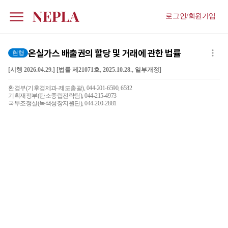
로그인/회원가입
온실가스 배출권의 할당 및 거래에 관한 법률
현행
[시행 2026.04.29.] [법률 제21071호, 2025.10.28., 일부개정]
환경부(기후경제과-제도총괄), 044-201-6590, 6582
기획재정부(탄소중립전략팀), 044-215-4973
국무조정실(녹색성장지원단), 044-200-2881