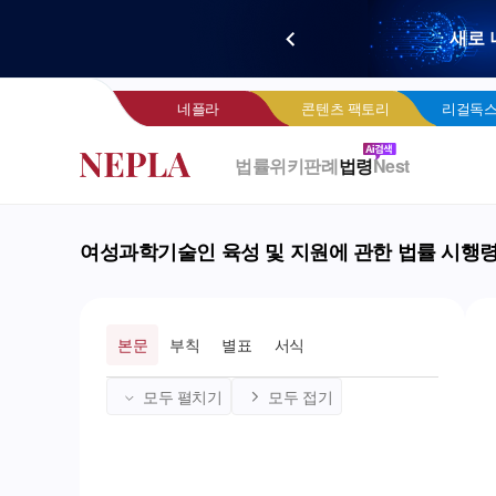
새로 
네
네플라
콘텐츠 팩토리
리걸독스
법률위키
판례
법령
Nest
여성과학기술인 육성 및 지원에 관한 법률 시행
본문
부칙
별표
서식
모두 펼치기
모두 접기