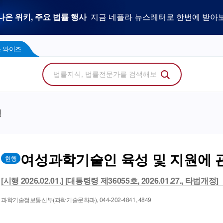
우리 로펌 홈페이지,
사건을 이해하는 만능 어쏘,
나온 위키, 주요 법률 행사
플라 광고 문의
법률 소비자에게 지금 당신의 브랜드를 보여주세
지금 네플라 뉴스레터로 한번에 받아
LegalDocs
사전등록 신청하기
리걸독스 와이즈
프로
콘텐츠 팩토리
에서 기고문 1개로 매일 연성하세요.
Wise
 와이즈
령
여성과학기술인 육성 및 지원에 
현행
[시행 2026.02.01.] [대통령령 제36055호, 2026.01.27., 타법개정]
과학기술정보통신부(과학기술문화과), 044-202-4841, 4849