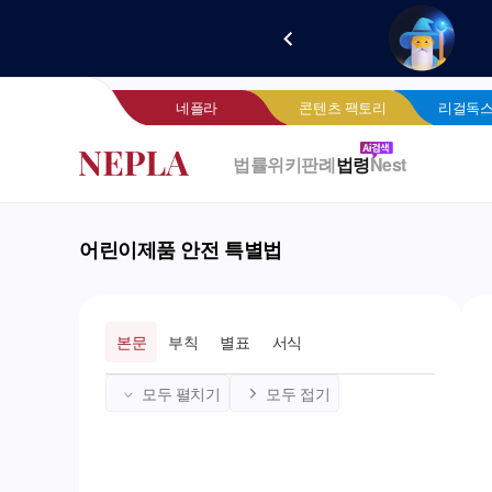
새로 
네
네플라
콘텐츠 팩토리
리걸독스
법률위키
판례
법령
Nest
어린이제품 안전 특별법
본문
부칙
별표
서식
모두 펼치기
모두 접기