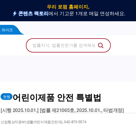
우리 로펌 홈페이지,
사건을 이해하는 만능 어쏘,
나온 위키, 주요 법률 행사
플라 광고 문의
법률 소비자에게 지금 당신의 브랜드를 보여주세
지금 네플라 뉴스레터로 한번에 받아
LegalDocs
사전등록 신청하기
리걸독스 와이즈
프로
콘텐츠 팩토리
에서 기고문 1개로 매일 연성하세요.
Wise
 와이즈
어린이제품 안전 특별법
현행
[시행 2025.10.01.] [법률 제21065호, 2025.10.01., 타법개정]
산업통상자원부(생활어린이제품안전과), 043-870-5574