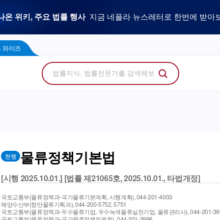
우리 로펌 홈페이지,
사건을 이해하는 만능 어쏘,
나온 위키, 주요 법률 행사
플라 광고 문의
법률 소비자에게 지금 당신의 브랜드를 보여주세
지금 네플라 뉴스레터로 한번에 받아
LegalDocs
사전등록 신청하기
리걸독스 와이즈
프로
콘텐츠 팩토리
에서 기고문 1개로 매일 연성하세요.
Wise
 와이즈
물류정책기본법
현행
[시행 2025.10.01.] [법률 제21065호, 2025.10.01., 타법개정]
국토교통부(물류정책과-국가물류기본계획, 시행계획), 044-201-4003
해양수산부(항만물류기획과), 044-200-5752, 5751
국토교통부(물류정책과-우수물류기업, 우수녹색물류실천기업, 물류관리사), 044-201-39
국토교통부(물류정책과-국가물류정책위원회), 044-201-3996