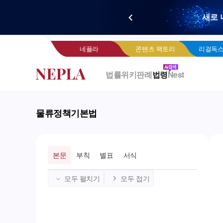
새로 
네
네플라
콘텐츠 팩토리
리걸독스
법률위키
판례
법령
Nest
물류정책기본법
본문
부칙
별표
서식
모두 펼치기
모두 접기