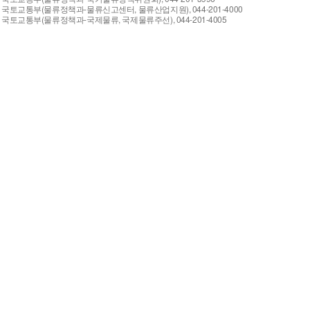
국토교통부(물류정책과-물류신고센터, 물류산업지원), 044-201-4000
국토교통부(물류정책과-국제물류, 국제물류주선), 044-201-4005