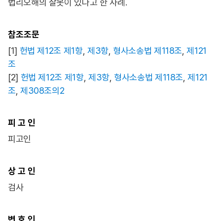
법리오해의 잘못이 있다고 한 사례.
참조조문
[1]
헌법 제12조 제1항
,
제3항
,
형사소송법 제118조
,
제121
조
[2]
헌법 제12조 제1항
,
제3항
,
형사소송법 제118조
,
제121
조
,
제308조의2
피 고 인
피고인
상 고 인
검사
변 호 인