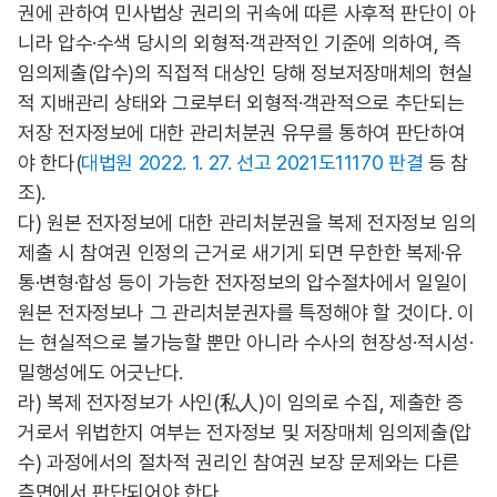
권에 관하여 민사법상 권리의 귀속에 따른 사후적 판단이 아
니라 압수·수색 당시의 외형적·객관적인 기준에 의하여, 즉
임의제출(압수)의 직접적 대상인 당해 정보저장매체의 현실
적 지배관리 상태와 그로부터 외형적·객관적으로 추단되는
저장 전자정보에 대한 관리처분권 유무를 통하여 판단하여
야 한다(
대법원 2022. 1. 27. 선고 2021도11170 판결
등 참
조).
다) 원본 전자정보에 대한 관리처분권을 복제 전자정보 임의
제출 시 참여권 인정의 근거로 새기게 되면 무한한 복제·유
통·변형·합성 등이 가능한 전자정보의 압수절차에서 일일이
원본 전자정보나 그 관리처분권자를 특정해야 할 것이다. 이
는 현실적으로 불가능할 뿐만 아니라 수사의 현장성·적시성·
밀행성에도 어긋난다.
라) 복제 전자정보가 사인(私人)이 임의로 수집, 제출한 증
거로서 위법한지 여부는 전자정보 및 저장매체 임의제출(압
수) 과정에서의 절차적 권리인 참여권 보장 문제와는 다른
측면에서 판단되어야 한다.