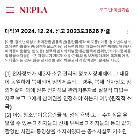
로그인/회원가입
대법원 2024. 12. 24. 선고 2023도3626 판결
[아동·청소년의성보호에관한법률위반(음란물제작·배포등)·아동·청소년의성보
호에관한법률위반(성착취물소지등)·성폭력범죄의처벌등에관한특례법위반(카
메라등이용촬영·반포등)·성폭력범죄의처벌등에관한특례법위반(카메라등이용
촬영물소지등)] 〈전자정보가 제3자 소유·관리의 정보저장매체에 복제되어 임
의제출되는 경우 원본 전자정보 관리처분권자의 참여권이 문제된 사건〉
판시사항
[1] 전자정보가 제3자 소유·관리의 정보저장매체에 그 내용
이 동일하게 복제되어 임의제출되는 경우, 복제 전자정보 임
의제출자 외에 원본 전자정보 관리처분자를 실질적 피압수
자로 보고 그에게 참여권을 인정해야 하는지 여부
(원칙적 소
극)
[2] 아동·청소년이용음란물 및 성적 욕망 또는 수치심을 유
발할 수 있는 피해자들의 신체 부위를 피해자들의 동의 없이
촬영한 사진과 동영상을 소지하였다는 공소사실로 기소된