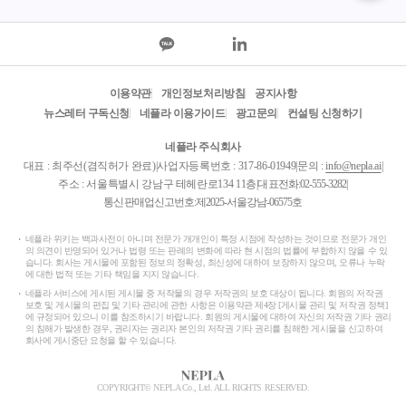
이용약관
개인정보처리방침
공지사항
뉴스레터 구독신청
네플라 이용가이드
광고문의
컨설팅 신청하기
네플라 주식회사
대표 : 최주선(겸직허가 완료)
|
사업자등록번호 : 317-86-01949
|
문의 :
info@nepla.ai
|
주소 : 서울특별시 강남구 테헤란로134 11층
|
대표전화:
02-555-3282
|
통신판매업신고번호:제2025-서울강남-06575호
네플라 위키는 백과사전이 아니며 전문가 개개인이 특정 시점에 작성하는 것이므로 전문가 개인
의 의견이 반영되어 있거나 법령 또는 판례의 변화에 따라 현 시점의 법률에 부합하지 않을 수 있
습니다. 회사는 게시물에 포함된 정보의 정확성, 최신성에 대하여 보장하지 않으며, 오류나 누락
에 대한 법적 또는 기타 책임을 지지 않습니다.
네플라 서비스에 게시된 게시물 중 저작물의 경우 저작권의 보호 대상이 됩니다. 회원의 저작권
보호 및 게시물의 편집 및 기타 관리에 관한 사항은 이용약관 제4장 [게시물 관리 및 저작권 정책]
에 규정되어 있으니 이를 참조하시기 바랍니다. 회원의 게시물에 대하여 자신의 저작권 기타 권리
의 침해가 발생한 경우, 권리자는 권리자 본인의 저작권 기타 권리를 침해한 게시물을 신고하여
회사에 게시중단 요청을 할 수 있습니다.
COPYRIGHT© NEPLA Co., Ltd. ALL RIGHTS RESERVED.